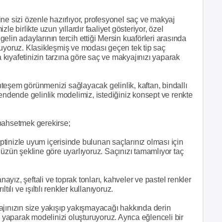
ne sizi özenle hazırlıyor, profesyonel saç ve makyaj
e birlikte uzun yıllardır faaliyet gösteriyor, özel
lin adaylarının tercih ettiği Mersin kuaförleri arasında
nuyoruz. Klasikleşmiş ve modası geçen tek tip saç
a kıyafetinizin tarzına göre saç ve makyajınızı yaparak
teşem görünmenizi sağlayacak gelinlik, kaftan, bindallı
bendende gelinlik modelimiz, istediğiniz konsept ve renkte
 bahsetmek gerekirse;
tinizle uyum içerisinde bulunan saçlarınız olması için
nüzün şekline göre uyarlıyoruz. Saçınızı tamamlıyor taç
ız, şeftali ve toprak tonları, kahveler ve pastel renkler
ılı ve ışıltılı renkler kullanıyoruz.
ajınızın size yakışıp yakışmayacağı hakkında derin
aparak modelinizi oluşturuyoruz. Ayrıca eğlenceli bir