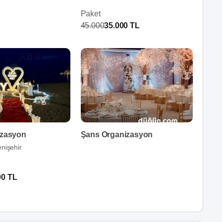
Paket
45.000
35.000 TL
izasyon
Şans Organizasyon
nişehir
00 TL