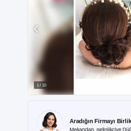
1 / 10
Aradığın Firmayı Birli
Mekandan, gelinlikçiye Düğ