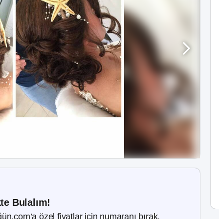
kte Bulalım!
ün.com’a özel fiyatlar için numaranı bırak.