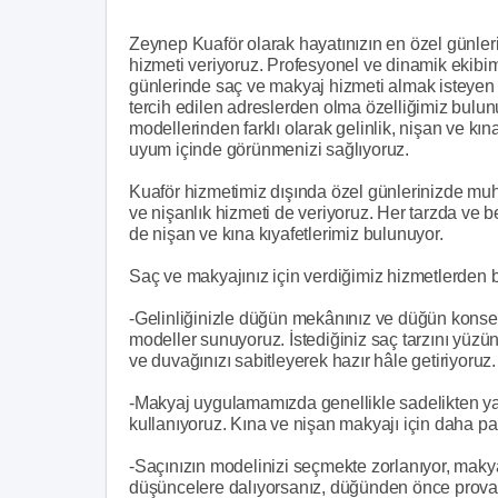
Zeynep Kuaför olarak hayatınızın en özel günleri
hizmeti veriyoruz. Profesyonel ve dinamik ekibimizl
günlerinde saç ve makyaj hizmeti almak isteyen ge
tercih edilen adreslerden olma özelliğimiz bulu
modellerinden farklı olarak gelinlik, nişan ve kın
uyum içinde görünmenizi sağlıyoruz.
Kuaför hizmetimiz dışında özel günlerinizde muh
ve nişanlık hizmeti de veriyoruz. Her tarzda ve 
de nişan ve kına kıyafetlerimiz bulunuyor.
Saç ve makyajınız için verdiğimiz hizmetlerden
-Gelinliğinizle düğün mekânınız ve düğün konsep
modeller sunuyoruz. İstediğiniz saç tarzını yüzü
ve duvağınızı sabitleyerek hazır hâle getiriyoruz.
-Makyaj uygulamamızda genellikle sadelikten yanay
kullanıyoruz. Kına ve nişan makyajı için daha parılt
-Saçınızın modelinizi seçmekte zorlanıyor, maky
düşüncelere dalıyorsanız, düğünden önce prova y