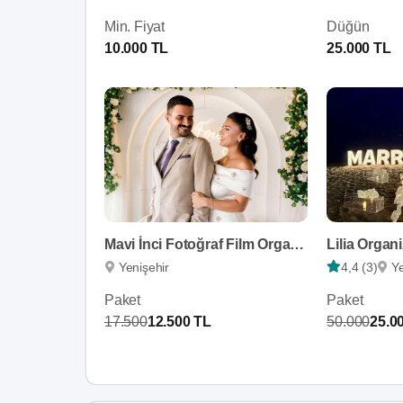
Min. Fiyat
Düğün
10.000 TL
25.000 TL
Mavi İnci Fotoğraf Film Organizasyon
Lilia Organ
Yenişehir
4,4 (3)
Ye
Paket
Paket
17.500
12.500 TL
50.000
25.0