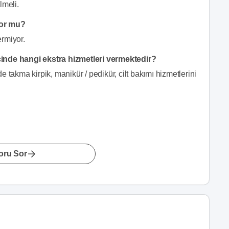
lmeli.
yor mu?
ermiyor.
cinde hangi ekstra hizmetleri vermektedir?
 takma kirpik, manikür / pedikür, cilt bakımı hizmetlerini
oru Sor