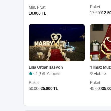
Paket
Min. Fiyat
17.500
12.5
10.000 TL
Lilia Organizasyon
Yılmaz Müz
4,4 (3)
Yenişehir
Akdeniz
Paket
Paket
50.000
25.000 TL
45.000
35.0