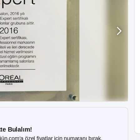
kte Bulalım!
ün.com’a özel fiyatlar için numaranı bırak.