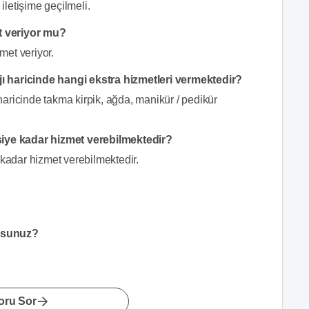
letişime geçilmeli.
t veriyor mu?
met veriyor.
ı haricinde hangi ekstra hizmetleri vermektedir?
aricinde takma kirpik, ağda, manikür / pedikür
ye kadar hizmet verebilmektedir?
adar hizmet verebilmektedir.
orsunuz?
oru Sor