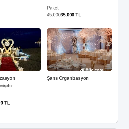
Paket
45.000
35.000 TL
izasyon
Şans Organizasyon
nişehir
00 TL