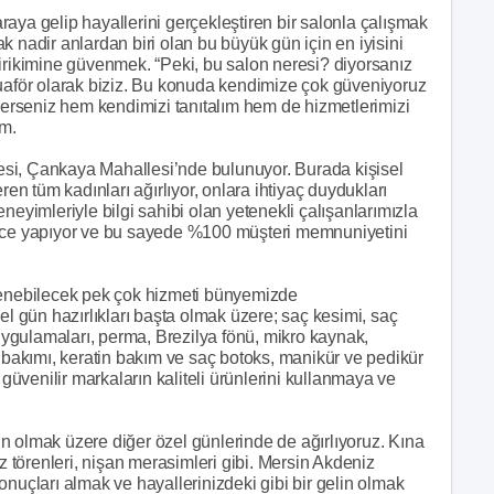
 araya gelip hayallerini gerçekleştiren bir salonla çalışmak
 nadir anlardan biri olan bu büyük gün için en iyisini
birikimine güvenmek. “Peki, bu salon neresi? diyorsanız
Kuaför olarak biziz. Bu konuda kendimize çok güveniyoruz
ilerseniz hem kendimizi tanıtalım hem de hizmetlerimizi
ım.
si, Çankaya Mahallesi’nde bulunuyor. Burada kişisel
 tüm kadınları ağırlıyor, onlara ihtiyaç duydukları
neyimleriyle bilgi sahibi olan yetenekli çalışanlarımızla
elce yapıyor ve bu sayede %100 müşteri memnuniyetini
klenebilecek pek çok hizmeti bünyemizde
el gün hazırlıkları başta olmak üzere; saç kesimi, saç
ygulamaları, perma, Brezilya fönü, mikro kaynak,
t bakımı, keratin bakım ve saç botoks, manikür ve pedikür
 güvenilir markaların kaliteli ürünlerini kullanmaya ve
n olmak üzere diğer özel günlerinde de ağırlıyoruz. Kına
öz törenleri, nişan merasimleri gibi. Mersin Akdeniz
onuçları almak ve hayallerinizdeki gibi bir gelin olmak