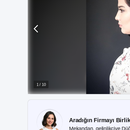
1 / 10
Aradığın Firmayı Birli
Mekandan, gelinlikçiye Düğ