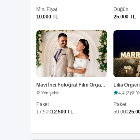
Min. Fiyat
Düğün
10.000 TL
25.000 TL
Mavi İnci Fotoğraf Film Organizasyon
Lilia Organ
Yenişehir
4,4 (3)
Ye
Paket
Paket
17.500
12.500 TL
50.000
25.0