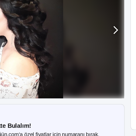
kte Bulalım!
ün.com’a özel fiyatlar için numaranı bırak.