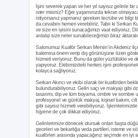
İşini severek yapan ve her yıl sayısız gelinle bir
ister misiniz? Eğer yaşamınızda tekrarı olmayacak
istiyorsanız yapmanız gereken tecrübe ve bilgi 
da cevabını hemen verebiliriz. Tabii ki Serkan 
ve size en iyisini sunacağımızı vaat ediyoruz. D
anlatıp size neler sunabileceğimizi biraz aktaral
Salonumuz Kuaför Serkan Mersin’in Akdeniz ilçe
bakımına önem verip dış görünüşüne özen gösteren
hizmeti veriyoruz. Bunu da güler yüzlülükle ve de
yapıyoruz. Ekibimizdeki herkes işini profesyon
kolayca sağlıyoruz.
Serkan Akıncı ve ekibi olarak bir kuaförden be
bulundurabiliyoruz. Gelin saçı ve makyajı gibi öz
tasarımı, dip ve tüm boyama, ombre ve sombre u
profesyonel ve günlük makyaj, kişisel bakım, cil
gibi sayısız hizmeti verebiliyoruz. İşlemlerimizde
hijyene de çok dikkat ediyoruz.
Gelinlerimize dönecek olursak onları başta düğü
geceleri ve bekarlığa veda partileri, isteme ve s
kuaförleri arasında yapacağınız seçimde en iyi s