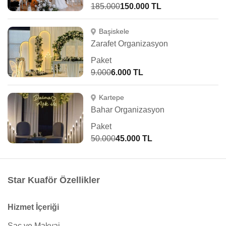
185.000
150.000 TL
Başiskele
Zarafet Organizasyon
Paket
9.000
6.000 TL
Kartepe
Bahar Organizasyon
Paket
50.000
45.000 TL
Star Kuaför Özellikler
Hizmet İçeriği
Saç ve Makyaj