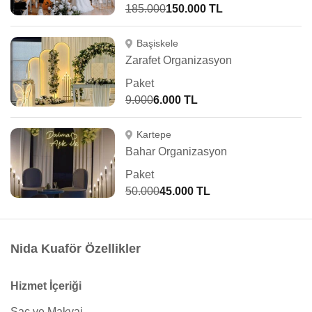
185.000
150.000 TL
Başiskele
Zarafet Organizasyon
Paket
9.000
6.000 TL
Kartepe
Bahar Organizasyon
Paket
50.000
45.000 TL
Nida Kuaför Özellikler
Hizmet İçeriği
Saç ve Makyaj