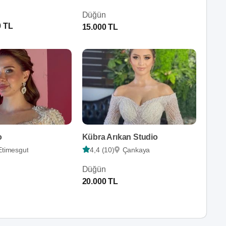
Düğün
0 TL
15.000 TL
o
Kübra Arıkan Studio
Etimesgut
4,4 (10)
Çankaya
Düğün
20.000 TL