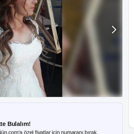
kte Bulalım!
ün.com’a özel fiyatlar için numaranı bırak.