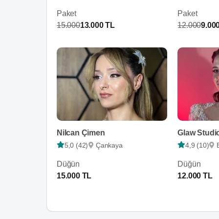
Paket
Paket
15.000
13.000 TL
12.000
9.00
Nilcan Çimen
Glaw Studi
5,0 (42)
Çankaya
4,9 (10)
Düğün
Düğün
15.000 TL
12.000 TL