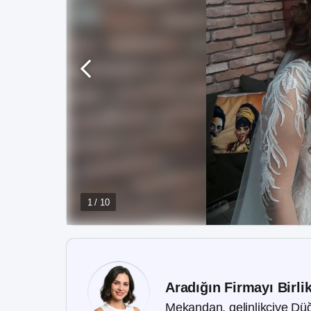
1 / 10
Aradığın Firmayı Birli
Mekandan, gelinlikçiye Düğ