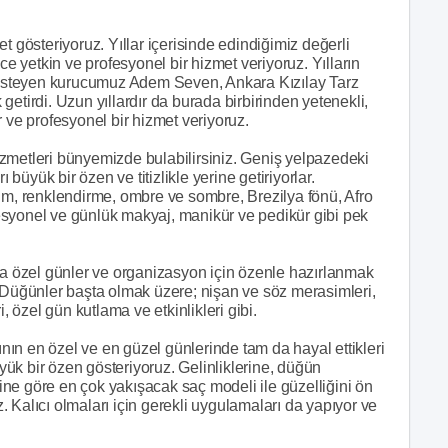
t gösteriyoruz. Yıllar içerisinde edindiğimiz değerli
ce yetkin ve profesyonel bir hizmet veriyoruz. Yılların
k isteyen kurucumuz Adem Seven, Ankara Kızılay Tarz
etirdi. Uzun yıllardır da burada birbirinden yetenekli,
or ve profesyonel bir hizmet veriyoruz.
zmetleri bünyemizde bulabilirsiniz. Geniş yelpazedeki
üyük bir özen ve titizlikle yerine getiriyorlar.
im, renklendirme, ombre ve sombre, Brezilya fönü, Afro
ofesyonel ve günlük makyaj, manikür ve pedikür gibi pek
nda özel günler ve organizasyon için özenle hazırlanmak
. Düğünler başta olmak üzere; nişan ve söz merasimleri,
, özel gün kutlama ve etkinlikleri gibi.
ın en özel ve en güzel günlerinde tam da hayal ettikleri
ük bir özen gösteriyoruz. Gelinliklerine, düğün
ne göre en çok yakışacak saç modeli ile güzelliğini ön
 Kalıcı olmaları için gerekli uygulamaları da yapıyor ve