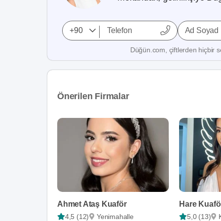
Ad Soyad
Düğün.com, çiftlerden hiçbir se
Önerilen Firmalar
Ahmet Ataş Kuaför
Hare Kuafö
4,5 (12)
Yenimahalle
5,0 (13)