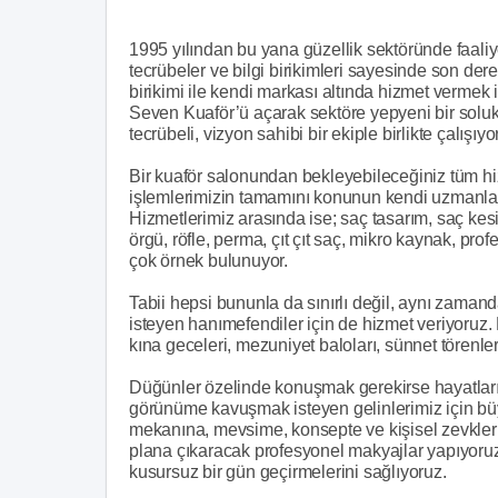
1995 yılından bu yana güzellik sektöründe faaliye
tecrübeler ve bilgi birikimleri sayesinde son dere
birikimi ile kendi markası altında hizmet verme
Seven Kuaför’ü açarak sektöre yepyeni bir soluk g
tecrübeli, vizyon sahibi bir ekiple birlikte çalışıy
Bir kuaför salonundan bekleyebileceğiniz tüm hi
işlemlerimizin tamamını konunun kendi uzmanları b
Hizmetlerimiz arasında ise; saç tasarım, saç kes
örgü, röfle, perma, çıt çıt saç, mikro kaynak, pr
çok örnek bulunuyor.
Tabii hepsi bununla da sınırlı değil, aynı zama
isteyen hanımefendiler için de hizmet veriyoruz
kına geceleri, mezuniyet baloları, sünnet törenleri
Düğünler özelinde konuşmak gerekirse hayatların
görünüme kavuşmak isteyen gelinlerimiz için büy
mekanına, mevsime, konsepte ve kişisel zevkleri
plana çıkaracak profesyonel makyajlar yapıyoruz.
kusursuz bir gün geçirmelerini sağlıyoruz.