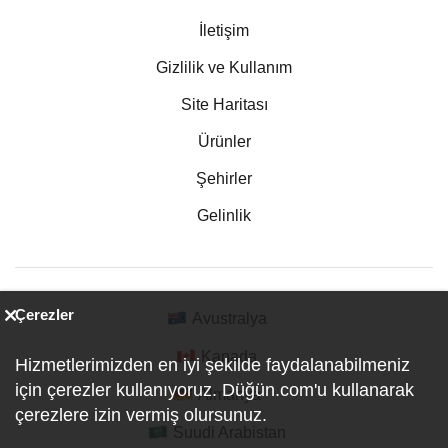
İletişim
Gizlilik ve Kullanım
Site Haritası
Ürünler
Şehirler
Gelinlik
Çerezler
Avustralya
Kanada
Hizmetlerimizden en iyi şekilde faydalanabilmeniz
için çerezler kullanıyoruz. Düğün.com'u kullanarak
Almanya
çerezlere izin vermiş olursunuz.
Suudi Arabistan