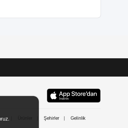
tası
Ürünler
Şehirler
Gelinlik
oruz.