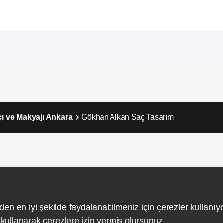
çı ve Makyajı Ankara
Gökhan Alkan Saç Tasarım
Hakkımızda
İletişim
Gizlilik ve Kullanım
Site Hari
den en iyi şekilde faydalanabilmeniz için çerezler kullanıy
ullanarak çerezlere izin vermiş olursunuz.