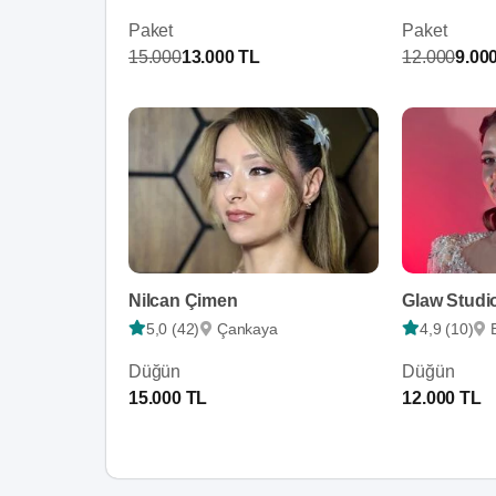
Paket
Paket
15.000
13.000 TL
12.000
9.00
Nilcan Çimen
Glaw Studi
5,0 (42)
Çankaya
4,9 (10)
Düğün
Düğün
15.000 TL
12.000 TL