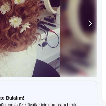
kte Bulalım!
ün.com’a özel fiyatlar için numaranı bırak.