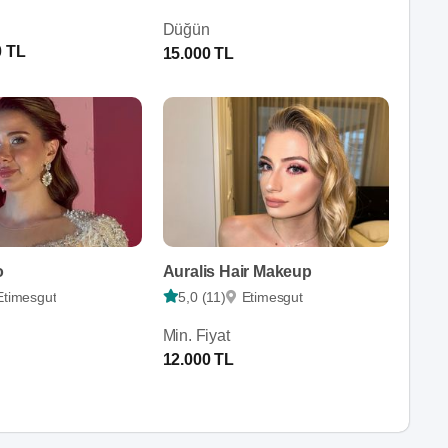
Düğün
0 TL
15.000 TL
o
Auralis Hair Makeup
Etimesgut
5,0 (11)
Etimesgut
Min. Fiyat
12.000 TL