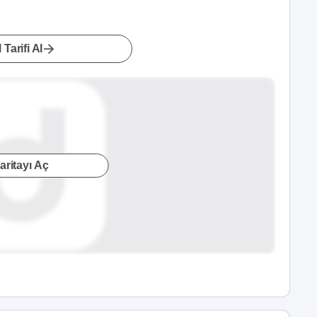
 Tarifi Al
aritayı Aç