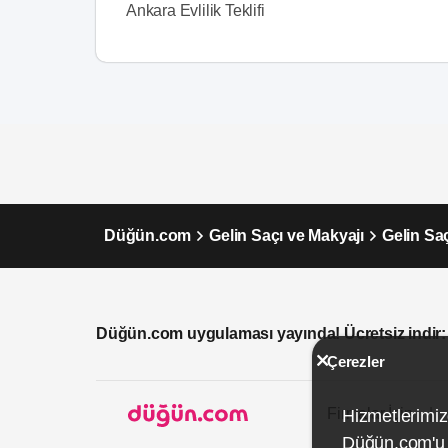
Ankara Evlilik Teklifi
Düğün.com
Gelin Saçı ve Makyajı
Gelin Sa
Düğün.com uygulaması yayında! Ücretsiz indir:
Çerezler
Firmalar İçin
Hizmetlerimiz
Düğün.com'u k