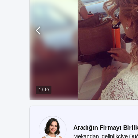
1 / 10
Aradığın Firmayı Birli
Mekandan, gelinlikçiye Düğ