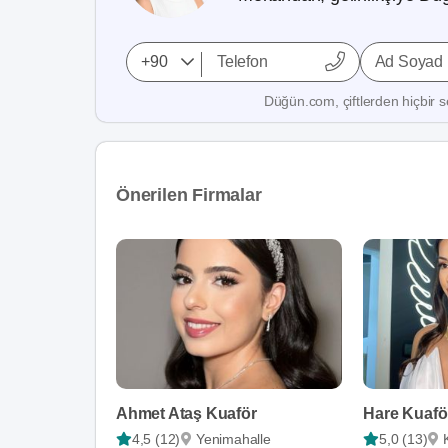
Ad Soyad
Düğün.com, çiftlerden hiçbir se
Önerilen Firmalar
Ahmet Ataş Kuaför
Hare Kuafö
4,5 (12)
Yenimahalle
5,0 (13)