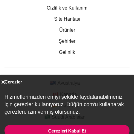
Gizlilik ve Kullanım
Site Haritası
Ürünler
Şehirler
Gelinlik
Çerezler
Avustralya
Kanada
Hizmetlerimizden en iyi şekilde faydalanabilmeniz
için çerezler kullanıyoruz. Düğün.com'u kullanarak
Almanya
çerezlere izin vermiş olursunuz.
Suudi Arabistan
Çerezleri Kabul Et