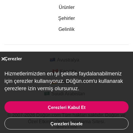
Ürünler
Şehirler
Gelinlik
Çerezler
Avustralya
Kanada
Hizmetlerimizden en iyi şekilde faydalanabilmeniz
için çerezler kullanıyoruz. Düğün.com'u kullanarak
Almanya
çerezlere izin vermiş olursunuz.
Suudi Arabistan
Çerezleri Kabul Et
© 2007-2026 Düğün.com Tüm hakları saklıdır. Düğün ve
Özel Etkinlik Online Planlama Sitesi.
Çerezleri İncele
ref:DF1-1-0990