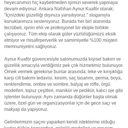
heyecanımızı hiç kaybetmeden işimizi severek yapmaya
devam ediyoruz. Ankara Nallıhan Aynur Kuaför olarak;
“İçinizdeki güzelliği dışınıza yansıtıyoruz.” sloganıyla
konuklarımıza sesleniyoruz. Burada her biri alanında
tecrübeli, işinin ehli ve profesyonel bir ekiple birlikte
çalışıyoruz. Tüm ekip olarak güler yüzlülüğümüzü eksik
etmiyor ve misafirperverlik ve samimiyetle %100 müşteri
memnuniyetini sağlıyoruz.
Aynur Kuaför güvencesiyle salonumuzda kişisel bakım ve
güzellik amacıyla verdiğimiz pek çok hizmetimiz bulunuyor.
Örnek vermek gerekirse bunlar arasında; leke ve kırışıklığa
karşı cilt bakımı tedavisi, kesim, saç tasarımı, perma, boya,
renklendirme, ombre ve sombre, balyaj ve röfle, örgü
modelleri, topuz çeşitleri, manikür ve pedikür, kalıcı oje gibi
işlemler bulunuyor. Aynı zamanda düğünler başta olmak
üzere, özel gün ve organizasyonlar için de gece saçı ve
makyajı da yapıyoruz.
Gelinlerimizin saçını yaparken kendi isteklerine olduğu