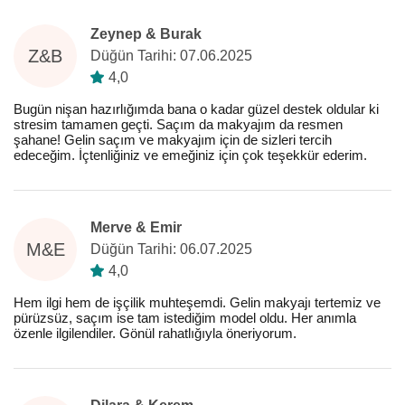
Zeynep & Burak
Z&B
Düğün Tarihi: 07.06.2025
4,0
Bugün nişan hazırlığımda bana o kadar güzel destek oldular ki
stresim tamamen geçti. Saçım da makyajım da resmen
şahane! Gelin saçım ve makyajım için de sizleri tercih
edeceğim. İçtenliğiniz ve emeğiniz için çok teşekkür ederim.
Merve & Emir
M&E
Düğün Tarihi: 06.07.2025
4,0
Hem ilgi hem de işçilik muhteşemdi. Gelin makyajı tertemiz ve
pürüzsüz, saçım ise tam istediğim model oldu. Her anımla
özenle ilgilendiler. Gönül rahatlığıyla öneriyorum.