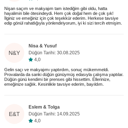
Nişan saçım ve makyajım tam istediğim gibi oldu, hatta
hayalimin bile ötesindeydi. Hem çok doğal hem de çok şık!
İlginiz ve emeğiniz için çok teşekkür ederim. Herkese tavsiye
edip gönül rahatlığıyla yönlendiriyorum, iyi ki sizi tercih etmişim.
Nisa & Yusuf
N&Y
Düğün Tarihi: 30.08.2025
4,0
Gelin saçı ve makyajımı yaptırdım, sonuç mükemmeldi.
Provalarda da sanki düğün günüymüş edasıyla çalışma yaptılar.
Düğün günü kendimi bir prenses gibi hissettim. Ellerinize,
emeğinize sağlık. Kesinlikle tavsiye ederim, bayıldım.
Eslem & Tolga
E&T
Düğün Tarihi: 14.09.2025
4,0