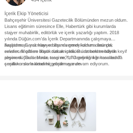
İçerik Ekip Yöneticisi
Bahçeşehir Üniversitesi Gazetecilik Bölümünden mezun oldum.
Lisans eğitimim süresince Elle, Habertürk gibi kurumlarda
stajyer muhabirlik, editörlük ve içerik yazarlığı yaptım. 2018
yılında Düğün.com’da İçerik Departmanında çalışmaya
başladım. Gerek klavye başında gerek kamera önünde,
Araştırmayı, yazmayı ve ilham vermeyi oldum olası çok
evlenecek çiftlere ilham olacak içerikler üretmekten büyük keyif
sevdim. Moda en büyük tutkum oldu. Bu da beni trendlerin
alıyorum. "Bu sezonun rengi ne?", "O gelinliği kim tasarladı?"
peşine düşürdü. Moda, tasarım, stil danışmanlığı konularında
sorularını sormaktan hiç yorulmuyorum.
çeşitli kurslarla kendimi geliştirmeye devam ediyorum.