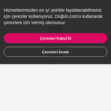
Hizmetlerimizden en iyi şekilde faydalanabilmeniz
Firmalar İçin
için çerezler kullanıyoruz. Düğün.com'u kullanarak
Hakkımızda
çerezlere izin vermiş olursunuz.
İletişim
Gizlilik ve Kullanım
Çerezleri Kabul Et
Site Haritası
Çerezleri İncele
Ürünler
Şehirler
Gelinlik
Avustralya
Kanada