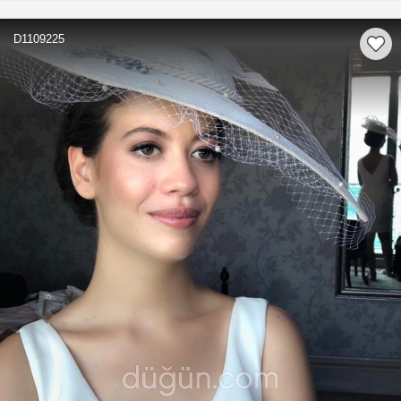
D1109225