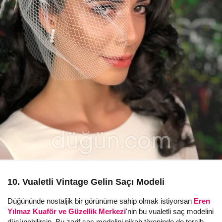
10. Vualetli Vintage Gelin Saçı Modeli
Düğününde nostaljik bir görünüme sahip olmak istiyorsan
Eren
Yılmaz Kuaför ve Güzellik Merkezi
'nin bu vualetli saç modelini
düşünebilirsin. Bu zarif saç modelini nikah töreninde de tercih