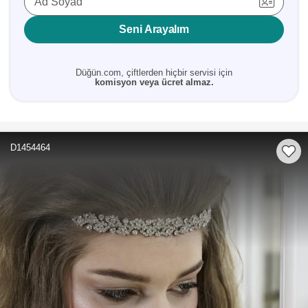
Ad Soyad
Seni Arayalım
Düğün.com, çiftlerden hiçbir servisi için
komisyon veya ücret almaz.
D1454464