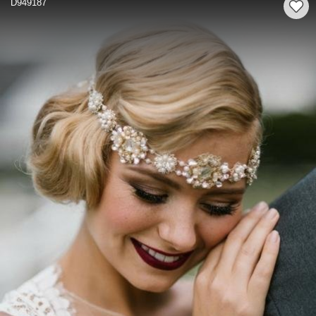
D949187