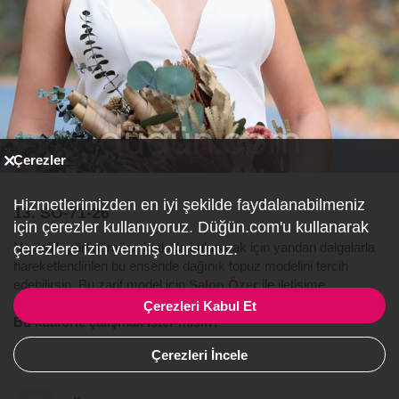
Çerezler
Hizmetlerimizden en iyi şekilde faydalanabilmeniz
13. SO-71-26
için çerezler kullanıyoruz. Düğün.com'u kullanarak
Nostaljik görünümüne katkıda bulunmak için yandan dalgalarla
çerezlere izin vermiş olursunuz.
hareketlendirilen bu ensende dağınık topuz modelini tercih
edebilirsin. Bu zarif model için
Salon Özer
ile iletişime
geçebilirsin.
Çerezleri Kabul Et
Bu kuaförle çalışmak ister misin?
Çerezleri İncele