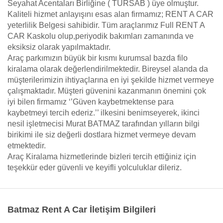
Seyahat Acentaları Birliğine ( TÜRSAB ) üye olmuştur.
Kaliteli hizmet anlayışını esas alan firmamız; RENT A CAR
yeterlilik Belgesi sahibidir. Tüm araçlarımız Full RENT A
CAR Kaskolu olup,periyodik bakımları zamanında ve
eksiksiz olarak yapılmaktadır.
Araç parkımızın büyük bir kısmı kurumsal bazda filo
kiralama olarak değerlendirilmektedir. Bireysel alanda da
müşterilerimizin ihtiyaçlarına en iyi şekilde hizmet vermeye
çalışmaktadır. Müşteri güvenini kazanmanın önemini çok
iyi bilen firmamız ‘’Güven kaybetmektense para
kaybetmeyi tercih ederiz.’’ ilkesini benimseyerek, ikinci
nesil işletmecisi Murat BATMAZ tarafından yılların bilgi
birikimi ile siz değerli dostlara hizmet vermeye devam
etmektedir.
Araç Kiralama hizmetlerinde bizleri tercih ettiğiniz için
teşekkür eder güvenli ve keyifli yolculuklar dileriz.
Batmaz Rent A Car İletişim Bilgileri