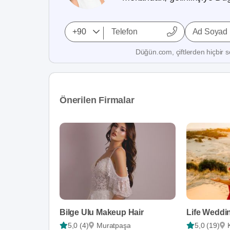
Ad Soyad
Düğün.com, çiftlerden hiçbir se
Önerilen Firmalar
Bilge Ulu Makeup Hair
Life Weddi
5,0 (4)
Muratpaşa
5,0 (19)