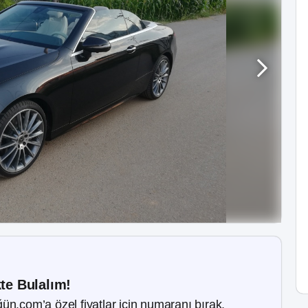
kte Bulalım!
ün.com’a özel fiyatlar için numaranı bırak.