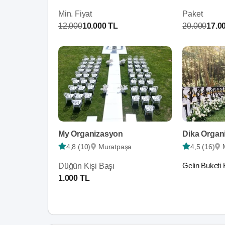
Min. Fiyat
Paket
12.000
10.000 TL
20.000
17.0
My Organizasyon
Dika Organ
4,8 (10)
Muratpaşa
4,5 (16)
Gelin Buketi 
Düğün Kişi Başı
1.000 TL