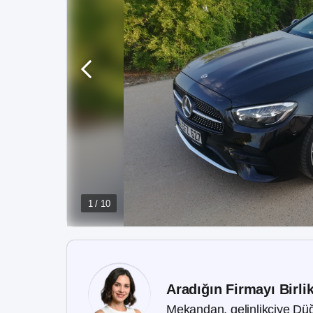
1 / 10
Aradığın Firmayı Birli
Mekandan, gelinlikçiye Düğ