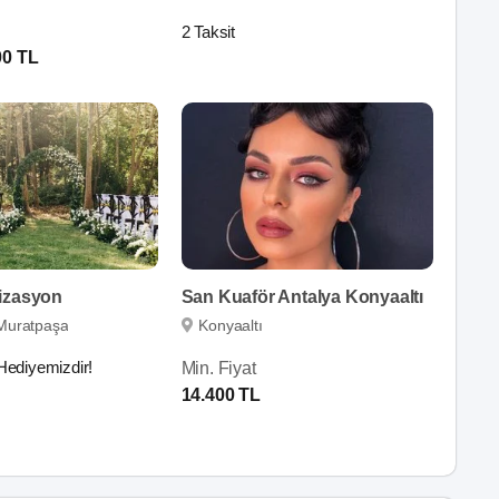
2 Taksit
00 TL
izasyon
San Kuaför Antalya Konyaaltı
Muratpaşa
Konyaaltı
Hediyemizdir!
Min. Fiyat
14.400 TL