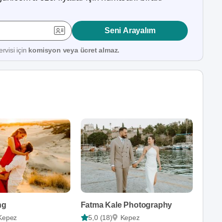
Seni Arayalım
rvisi için
komisyon veya ücret almaz.
ng
Fatma Kale Photography
Kepez
5,0 (18)
Kepez