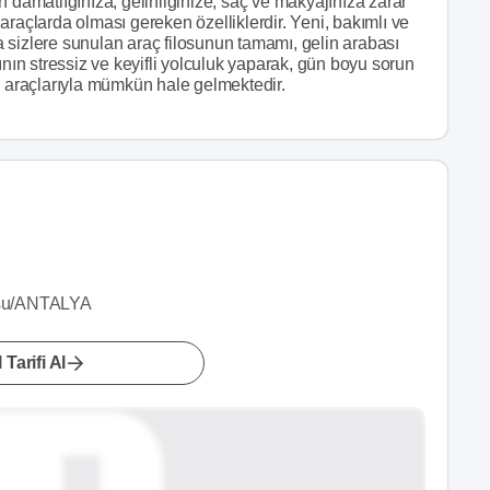
 damatlığınıza, gelinliğinize, saç ve makyajınıza zarar
araçlarda olması gereken özelliklerdir. Yeni, bakımlı ve
 sizlere sunulan araç filosunun tamamı, gelin arabası
ının stressiz ve keyifli yolculuk yaparak, gün boyu sorun
r araçlarıyla mümkün hale gelmektedir.
aksu/ANTALYA
 Tarifi Al