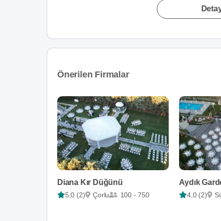
Detay
Önerilen Firmalar
Diana Kır Düğünü
Aydık Gard
5,0 (2)
Çorlu
100 - 750
4,0 (2)
Sü