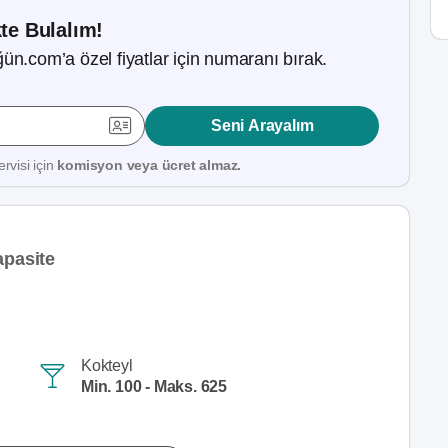
kte Bulalım!
ün.com’a özel fiyatlar için numaranı bırak.
Seni Arayalım
rvisi için
komisyon veya ücret almaz.
apasite
Kokteyl
Min. 100 - Maks. 625