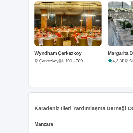
Wyndham Çerkezköy
Margarita D
Çerkezköy
100 - 700
4,3 (4)
Sü
Karadeniz İlleri Yardımlaşma Derneği Öz
Manzara