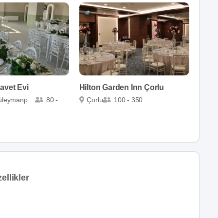
avet Evi
Hilton Garden Inn Çorlu
leymanpaşa
80 - 150
Çorlu
100 - 350
ellikler