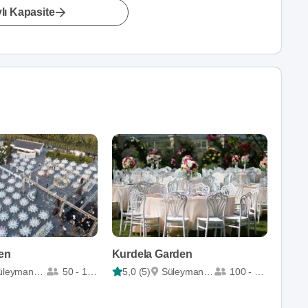
lı Kapasite
en
Kurdela Garden
leymanpaşa
50 - 1500
5,0 (5)
Süleymanpaşa
100 - 1000