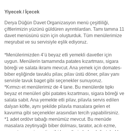
Yiyecek / İçecek
Derya Düğün Davet Organizasyon menü çeşitliliği,
çiftlerimizin yüzünü güldüren ayrıntılardan. Tamı tamına 11
davet menüsünü sizin için oluşturduk. Tüm menülerimize
meşrubat ve su servisiyle eşlik ediyoruz.
*Menülerimizden 4’ü beyaz etli yemekli davetler için
uygun. Menülerin tamamında patates kızartması, sigara
böreği ve salata ikramı mevcut. Ana yemek için domates-
biber eşliğinde tavuklu pilav, pilav üstü döner, pilav yanı
servisle tavuk baget gibi seçenekler sunuyoruz.
*Kırmızı et menülerimiz de 4 tane. Bu menülerde tıpkı
beyaz et menüleri gibi patates kızartması, sigara böreği ve
salata sabit. Ana yemekte etli pilav, pilavla servis edilen
dalyan köfte, aynı şekilde pilavla masalara gelen et
kavurma gibi seçenekler arasından tercih yapabilirsiniz.
*1 adet ordövr tabağı menümüz mevcut. Bu menüde
masalara zeytinyağlı biber dolması, tarator, acılı ezme,