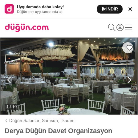
Uygulamada daha kolay!
İNDİR
Düğün.com uygulamasında aç
1 / 10
Düğün Salonları Samsun,
İlkadım
Derya Düğün Davet Organizasyon