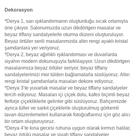
Dekorasyon
*Derya 1, sarı ışıklandırmanın oluşturduğu sıcak ortamıyla
öne çıkıyor. Salonumuzda uzun dikdörtgen masalar ve
beyaz tiffany sandalyelerle oturma düzeni oluşturuluyor.
Beyaz örtüler serili masalarımızda altın rengi ayaklı kristal
şamdanlara yer veriyoruz.
*Derya 2, beyaz ağırlıklı ışıklandırması ve duvarlarda
siyahın modern dokunuşuyla farklılaşıyor. Uzun dikdörtgen
masalarımıza beyaz örtüler seriyor, beyaz tiffany
sandalyelerimizi mor tülden bağlamalarla süslüyoruz. Altın
rengi kristal şamdanlarla masaları dekore ediyoruz.
*Derya 3’te yuvarlak masalar ve beyaz tiffany sandalyeler
tercih ediyoruz. Masaları içi çiçek dolu, kafes biçimli beyaz
ferforje çiçekliklerle gelinler gibi süslüyoruz. Bahçemizde
ayrıca tüller ve sarkıt çiçeklerle oluşturulmuş görkemli
tavan düzenlemeleri kullanarak fotoğraflarınız için göz alıcı
bir ortam oluşturuyoruz.
*Derya 4’te kına gecesi ruhuna uygun olarak kırmızı halılar,
beyaz örtülü masalar ve siyah tiffany sandalyeler