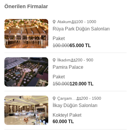
Önerilen Firmalar
Atakum
100 - 1000
Rüya Park Düğün Salonları
Paket
100.000
65.000 TL
İlkadım
200 - 900
Pamira Palace
Paket
150.000
120.000 TL
Çarşamba
200 - 1500
İlkay Düğün Salonları
Kokteyl Paket
60.000 TL