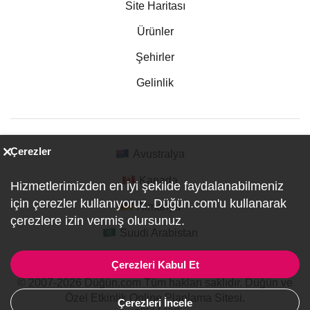
Site Haritası
Ürünler
Şehirler
Gelinlik
Çerezler
Avustralya
Kanada
Hizmetlerimizden en iyi şekilde faydalanabilmeniz
için çerezler kullanıyoruz. Düğün.com'u kullanarak
Almanya
çerezlere izin vermiş olursunuz.
Suudi Arabistan
Çerezleri Kabul Et
© 2007-2026 Düğün.com Tüm hakları saklıdır. Düğün ve
Özel Etkinlik Online Planlama Sitesi.
Çerezleri İncele