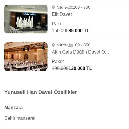
Nilüfer
200 - 700
Elit Davet
Paket
150.000
85.000 TL
Nilüfer
100 - 850
Altın Gala Düğün Davet Organizasyon
Paket
190.000
130.000 TL
Yunuseli Han Davet Özellikler
Manzara
Şehir manzaralı