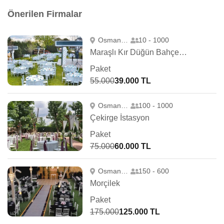
Önerilen Firmalar
Osmangazi
10 - 1000
Maraşlı Kır Düğün Bahçesi Ihlamur Park
Paket
55.000
39.000 TL
Osmangazi
100 - 1000
Çekirge İstasyon
Paket
75.000
60.000 TL
Osmangazi
150 - 600
Morçilek
Paket
175.000
125.000 TL