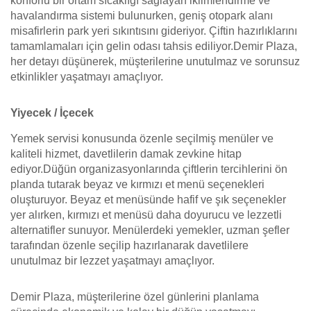
konforlu bir ortam sıcaklığı sağlayan iklimlendirme ve
havalandırma sistemi bulunurken, geniş otopark alanı
misafirlerin park yeri sıkıntısını gideriyor. Çiftin hazırlıklarını
tamamlamaları için gelin odası tahsis ediliyor.Demir Plaza,
her detayı düşünerek, müşterilerine unutulmaz ve sorunsuz
etkinlikler yaşatmayı amaçlıyor.
Yiyecek / İçecek
Yemek servisi konusunda özenle seçilmiş menüler ve
kaliteli hizmet, davetlilerin damak zevkine hitap
ediyor.Düğün organizasyonlarında çiftlerin tercihlerini ön
planda tutarak beyaz ve kırmızı et menü seçenekleri
oluşturuyor. Beyaz et menüsünde hafif ve şık seçenekler
yer alırken, kırmızı et menüsü daha doyurucu ve lezzetli
alternatifler sunuyor. Menülerdeki yemekler, uzman şefler
tarafından özenle seçilip hazırlanarak davetlilere
unutulmaz bir lezzet yaşatmayı amaçlıyor.
Demir Plaza, müşterilerine özel günlerini planlama