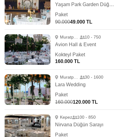
Yaşam Park Garden Düğün Salonu
Paket
90.000
49.000 TL
Muratpaşa
10 - 750
Avion Hall & Event
Kokteyl Paket
160.000 TL
Muratpaşa
30 - 1600
Lara Wedding
Paket
160.000
120.000 TL
Kepez
100 - 850
Nirvana Düğün Sarayı
Paket