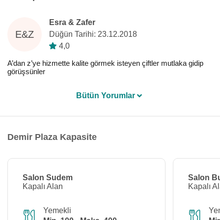
Esra & Zafer
E&Z
Düğün Tarihi: 23.12.2018
4,0
A’dan z’ye hizmette kalite görmek isteyen çiftler mutlaka gidip
görüşsünler
Bütün Yorumlar
Demir Plaza Kapasite
Salon Sudem
Salon B
Kapalı Alan
Kapalı A
Yemekli
Ye