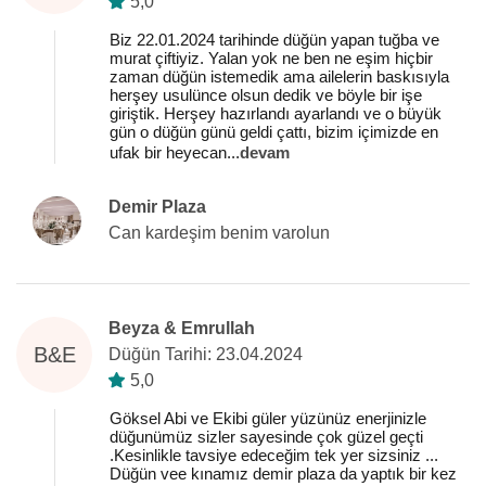
5,0
Biz 22.01.2024 tarihinde düğün yapan tuğba ve
murat çiftiyiz. Yalan yok ne ben ne eşim hiçbir
zaman düğün istemedik ama ailelerin baskısıyla
herşey usulünce olsun dedik ve böyle bir işe
giriştik. Herşey hazırlandı ayarlandı ve o büyük
gün o düğün günü geldi çattı, bizim içimizde en
ufak bir heyecan
...
devam
Demir Plaza
Can kardeşim benim varolun
Beyza & Emrullah
B&E
Düğün Tarihi: 23.04.2024
5,0
Göksel Abi ve Ekibi güler yüzünüz enerjinizle
düğunümüz sizler sayesinde çok güzel geçti
.Kesinlikle tavsiye edeceğim tek yer sizsiniz ...
Düğün vee kınamız demir plaza da yaptık bir kez