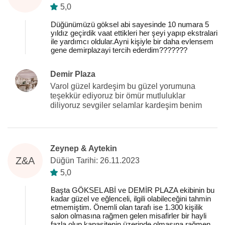
5,0
Düğünümüzü göksel abi sayesinde 10 numara 5
yıldız geçirdik vaat ettikleri her şeyi yapıp ekstralari
ile yardımcı oldular.Ayni kişiyle bir daha evlensem
gene demirplazayi tercih ederdim???????
Demir Plaza
Varol güzel kardeşim bu güzel yorumuna
teşekkür ediyoruz bir ömür mutluluklar
diliyoruz sevgiler selamlar kardeşim benim
Zeynep & Aytekin
Z&A
Düğün Tarihi: 26.11.2023
5,0
Başta GÖKSEL ABİ ve DEMİR PLAZA ekibinin bu
kadar güzel ve eğlenceli, ilgili olabileceğini tahmin
etmemiştim. Önemli olan tarafı ise 1.300 kişilik
salon olmasına rağmen gelen misafirler bir hayli
fazla olup kapasitenin üzerinde olmasına rağmen