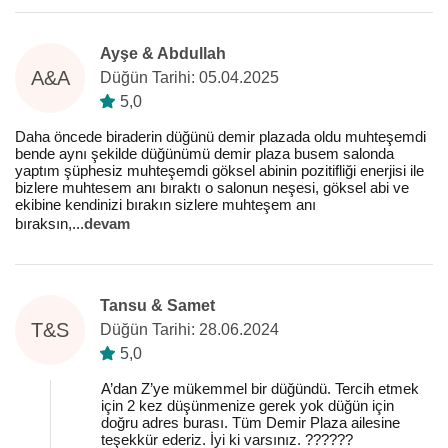
Ayşe & Abdullah
A&A
Düğün Tarihi: 05.04.2025
5,0
Daha öncede biraderin düğünü demir plazada oldu muhteşemdi
bende aynı şekilde düğünümü demir plaza busem salonda
yaptım şüphesiz muhteşemdi göksel abinin pozitifliği enerjisi ile
bizlere muhtesem anı bıraktı o salonun neşesi, göksel abi ve
ekibine kendinizi bırakın sizlere muhteşem anı
bıraksın,
...
devam
Tansu & Samet
T&S
Düğün Tarihi: 28.06.2024
5,0
A’dan Z’ye mükemmel bir düğündü. Tercih etmek
için 2 kez düşünmenize gerek yok düğün için
doğru adres burası. Tüm Demir Plaza ailesine
teşekkür ederiz. İyi ki varsınız. ??????