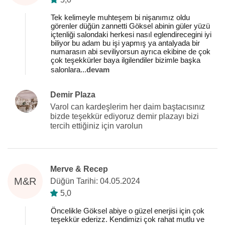
Tek kelimeyle muhteşem bi nişanımız oldu
görenler düğün zannetti Göksel abinin güler yüzü
içtenliği salondaki herkesi nasıl eglendirecegini iyi
biliyor bu adam bu işi yapmış ya antalyada bir
numarasın abi seviliyorsun ayrıca ekibine de çok
çok teşekkürler baya ilgilendiler bizimle başka
salonlara
...
devam
Demir Plaza
Varol can kardeşlerim her daim baştacısınız
bizde teşekkür ediyoruz demir plazayı bizi
tercih ettiğiniz için varolun
Merve & Recep
M&R
Düğün Tarihi: 04.05.2024
5,0
Öncelikle Göksel abiye o güzel enerjisi için çok
teşekkür ederizz. Kendimizi çok rahat mutlu ve