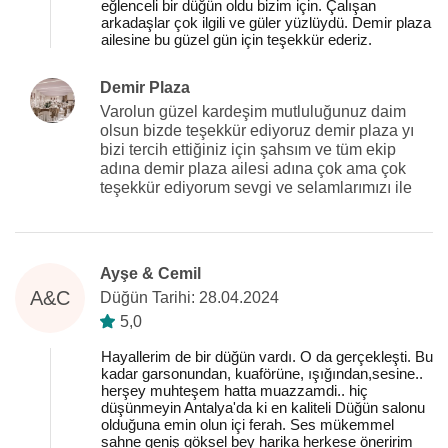
eğlenceli bir düğün oldu bizim için. Çalışan
arkadaşlar çok ilgili ve güler yüzlüydü. Demir plaza
ailesine bu güzel gün için teşekkür ederiz.
Demir Plaza
Varolun güzel kardeşim mutluluğunuz daim
olsun bizde teşekkür ediyoruz demir plaza yı
bizi tercih ettiğiniz için şahsım ve tüm ekip
adına demir plaza ailesi adına çok ama çok
teşekkür ediyorum sevgi ve selamlarımızı ile
Ayşe & Cemil
A&C
Düğün Tarihi: 28.04.2024
5,0
Hayallerim de bir düğün vardı. O da gerçekleşti. Bu
kadar garsonundan, kuaförüne, ışığından,sesine..
herşey muhteşem hatta muazzamdi.. hiç
düşünmeyin Antalya'da ki en kaliteli Düğün salonu
olduğuna emin olun içi ferah. Ses mükemmel
sahne geniş göksel bey harika herkese öneririm