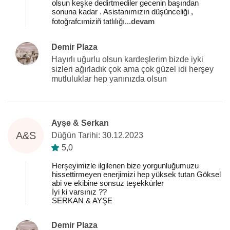
olsun keşke dedirtmediler gecenin başından
sonuna kadar . Asistanımızın düşünceliği ,
fotoğrafcımiziñ tatlılığı
...
devam
Demir Plaza
Hayırlı uğurlu olsun kardeşlerim bizde iyki
sizleri ağırladık çok ama çok güzel idi herşey
mutluluklar hep yanınızda olsun
Ayşe & Serkan
A&S
Düğün Tarihi: 30.12.2023
5,0
Herşeyimizle ilgilenen bize yorgunluğumuzu
hissettirmeyen enerjimizi hep yüksek tutan Göksel
abi ve ekibine sonsuz teşekkürler
İyi ki varsınız ??
SERKAN & AYŞE
Demir Plaza