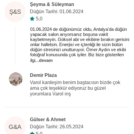
Şeyma & Süleyman
Ş&S
Düğün Tarihi: 01.06.2024
5,0
01.06.2024 de düğünümüz oldu, Antalya'da düğün
yapacak salon arıyorsanız boşuna vakit
kaybetmeyin. Göksel abi ve ekibine bırakın gerisini
onlar halletsin. Enerjisi ve içtenliği ile sizin bütün
düğün stresinizi unutturuyor. Ömer Aydın ve ekibi
fotoğraf konusunda çok iyiler. Biz bize gösterilen
ilgi
...
devam
Demir Plaza
Varol kardeşim benim baştacısın bizde çok
ama çok teşekkür ediyoruz bu güzel
yorumlara Varol inş
Gülser & Ahmet
G&A
Düğün Tarihi: 26.05.2024
5,0