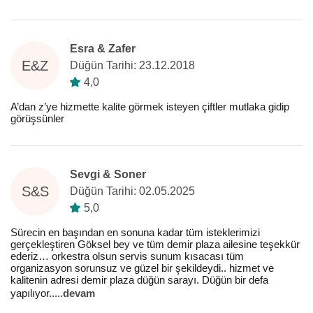
Esra & Zafer
E&Z
Düğün Tarihi: 23.12.2018
4,0
A’dan z’ye hizmette kalite görmek isteyen çiftler mutlaka gidip
görüşsünler
Sevgi & Soner
S&S
Düğün Tarihi: 02.05.2025
5,0
Sürecin en başından en sonuna kadar tüm isteklerimizi
gerçekleştiren Göksel bey ve tüm demir plaza ailesine teşekkür
ederiz… orkestra olsun servis sunum kısacası tüm
organizasyon sorunsuz ve güzel bir şekildeydi.. hizmet ve
kalitenin adresi demir plaza düğün sarayı. Düğün bir defa
yapılıyor..
...
devam