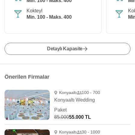
Min. 100 - Maks. 400
Min
Kokteyl
Kok
Min. 100 - Maks. 400
Min
Detaylı Kapasite
Önerilen Firmalar
Konyaaltı
100 - 700
Konyaaltı Wedding
Paket
85.000
55.000 TL
Konyaaltı
30 - 1000