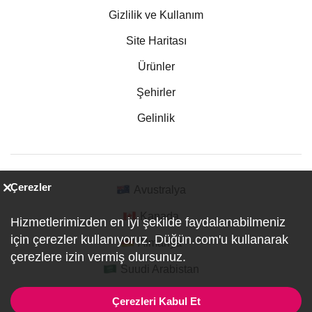
Gizlilik ve Kullanım
Site Haritası
Ürünler
Şehirler
Gelinlik
Çerezler
Avustralya
Kanada
Hizmetlerimizden en iyi şekilde faydalanabilmeniz
için çerezler kullanıyoruz. Düğün.com'u kullanarak
Almanya
çerezlere izin vermiş olursunuz.
Suudi Arabistan
Çerezleri Kabul Et