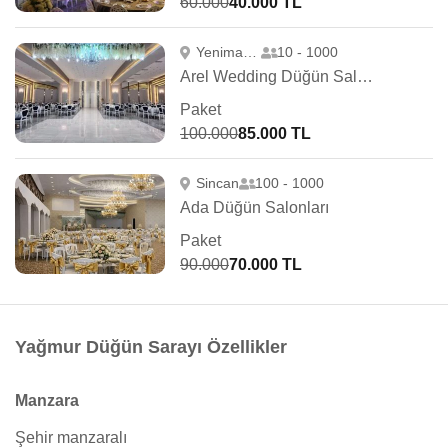
60.000
40.000 TL
Yenimahalle
10 - 1000
Arel Wedding Düğün Salonları
Paket
100.000
85.000 TL
Sincan
100 - 1000
Ada Düğün Salonları
Paket
90.000
70.000 TL
Yağmur Düğün Sarayı Özellikler
Manzara
Şehir manzaralı