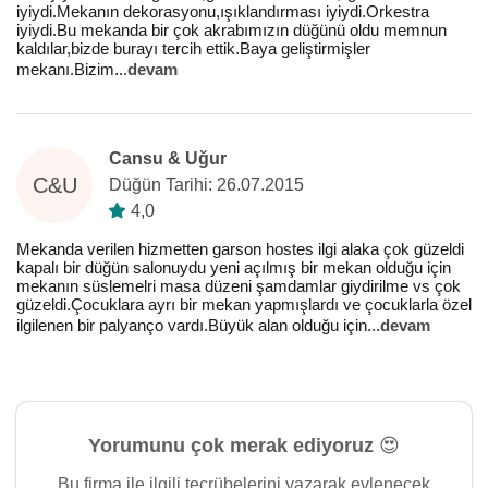
iyiydi.Mekanın dekorasyonu,ışıklandırması iyiydi.Orkestra
iyiydi.Bu mekanda bir çok akrabımızın düğünü oldu memnun
kaldılar,bizde burayı tercih ettik.Baya geliştirmişler
mekanı.Bizim
...
devam
Cansu & Uğur
C&U
Düğün Tarihi: 26.07.2015
4,0
Mekanda verilen hizmetten garson hostes ilgi alaka çok güzeldi
kapalı bir düğün salonuydu yeni açılmış bir mekan olduğu için
mekanın süslemelri masa düzeni şamdamlar giydirilme vs çok
güzeldi.Çocuklara ayrı bir mekan yapmışlardı ve çocuklarla özel
ilgilenen bir palyanço vardı.Büyük alan olduğu için
...
devam
Yorumunu çok merak ediyoruz 😍
Bu firma ile ilgili tecrübelerini yazarak evlenecek