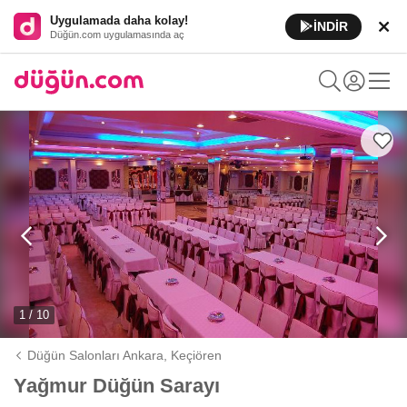
Uygulamada daha kolay!
İNDİR
Düğün.com uygulamasında aç
1 / 10
Düğün Salonları Ankara,
Keçiören
Yağmur Düğün Sarayı