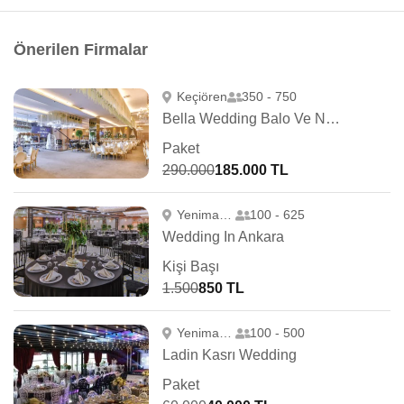
Önerilen Firmalar
Keçiören
350 - 750
Bella Wedding Balo Ve Nikah Salonları
Paket
290.000
185.000 TL
Yenimahalle
100 - 625
Wedding In Ankara
Kişi Başı
1.500
850 TL
Yenimahalle
100 - 500
Ladin Kasrı Wedding
Paket