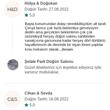
Hülya & Doğukan
H&D
Düğün Tarihi: 27.08.2022
5,0
Başta konumundan dolayı tereddütlüydüm alt tarafı
Çimşit bence çok fazla beklentiye girmeyeyim
dedim ama gerçekten beklentimin çok çok
üstündeydi herşey düğün salonu sahibinden
sanatçısına garsonuna kadar herşey dört dörtlüktü
hayallerimizin de ötesinde bir nişan töreni yaptılar
kına mekanım olarak
...
devam
Şelale Park Düğün Salonu
Güzel dilekleriniz için teşekkür ediyoruz iyiki
varsınız mutluluklar..
Cihan & Sevda
C&S
Düğün Tarihi: 16.08.2022
5,0