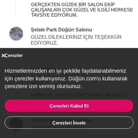
GERÇEKTEN GÜZEK BİR SALON EKİP
ÇALIŞANLARI ÇOK GÜZEL VE İLGİLİ HERKESE
TAVSİYE EDİYORUM.
Şelale Park Düğün Salonu
GÜZEL DİLEKLERİNİZ İÇİN TEŞEKKÜR
EDİYORUZ.
Çerezler
İnci & Muhammed
Hizmetlerimizden en iyi şekilde faydalanabilmeniz
İ&M
Düğün Tarihi: 04.08.2022
için çerezler kullanıyoruz. Düğün.com'u kullanarak
5,0
çerezlere izin vermiş olursunuz.
HERKESE TAVSİYE EDİYORUM ÇOK GÜZEL
BİR SALON ÇALIŞANLARI GERÇEKTEN
EFENDİ
Çerezleri Kabul Et
Şelale Park Düğün Salonu
Çerezleri İncele
TEŞEKKÜR EDİYORUZ