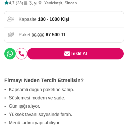
4,7 (28)
3. yıl
Yenicimşit, Sincan
Kapasite
100 - 1000 Kişi
Paket
67.500 TL
90.000
Teklif Al
Firmayı Neden Tercih Etmelisin?
•
Kapsamlı düğün paketine sahip.
•
Süslemesi modern ve sade.
•
Gün ışığı alıyor.
•
Yüksek tavanı sayesinde ferah.
•
Menü tadımı yapılabiliyor.