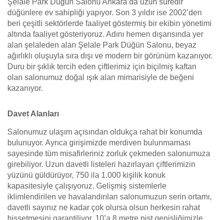
Şelale Park Düğün Salonu Ankara’da uzun süredir
düğünlere ev sahipliği yapıyor. Son 3 yıldır ise 2002’den
beri çeşitli sektörlerde faaliyet göstermiş bir ekibin yönetimi
altında faaliyet gösteriyoruz. Adını hemen dışarısında yer
alan şelaleden alan Şelale Park Düğün Salonu, beyaz
ağırlıklı oluşuyla sıra dışı ve modern bir görünüm kazanıyor.
Duru bir şıklık tercih eden çiftlerimiz için biçilmiş kaftan
olan salonumuz doğal ışık alan mimarisiyle de beğeni
kazanıyor.
Davet Alanları
Salonumuz ulaşım açısından oldukça rahat bir konumda
bulunuyor. Ayrıca girişimizde merdiven bulunmaması
sayesinde tüm misafirleriniz zorluk çekmeden salonumuza
girebiliyor. Uzun davetli listeleri hazırlayan çiftlerimizin
yüzünü güldürüyor, 750 ila 1.000 kişilik konuk
kapasitesiyle çalışıyoruz. Gelişmiş sistemlerle
iklimlendirilen ve havalandırılan salonumuzun serin ortamı,
davetli sayınız ne kadar çok olursa olsun herkesin rahat
hissetmesini garantiliyor. 10’a 8 metre pist genişliğimizle