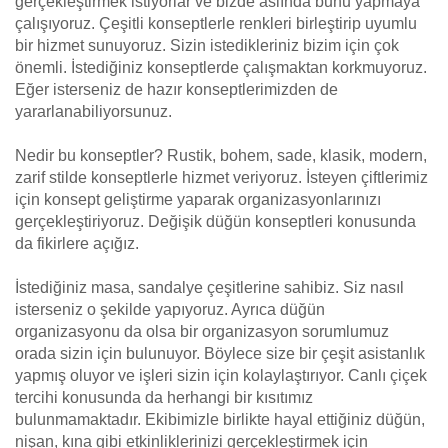
gerçekleştirmek istiyorlar ve bizde aslında bunu yapmaya
çalışıyoruz. Çeşitli konseptlerle renkleri birleştirip uyumlu
bir hizmet sunuyoruz. Sizin istedikleriniz bizim için çok
önemli. İstediğiniz konseptlerde çalışmaktan korkmuyoruz.
Eğer isterseniz de hazır konseptlerimizden de
yararlanabiliyorsunuz.
Nedir bu konseptler? Rustik, bohem, sade, klasik, modern,
zarif stilde konseptlerle hizmet veriyoruz. İsteyen çiftlerimiz
için konsept geliştirme yaparak organizasyonlarınızı
gerçekleştiriyoruz. Değişik düğün konseptleri konusunda
da fikirlere açığız.
İstediğiniz masa, sandalye çeşitlerine sahibiz. Siz nasıl
isterseniz o şekilde yapıyoruz. Ayrıca düğün
organizasyonu da olsa bir organizasyon sorumlumuz
orada sizin için bulunuyor. Böylece size bir çeşit asistanlık
yapmış oluyor ve işleri sizin için kolaylaştırıyor. Canlı çiçek
tercihi konusunda da herhangi bir kısıtımız
bulunmamaktadır. Ekibimizle birlikte hayal ettiğiniz düğün,
nişan, kına gibi etkinliklerinizi gerçekleştirmek için