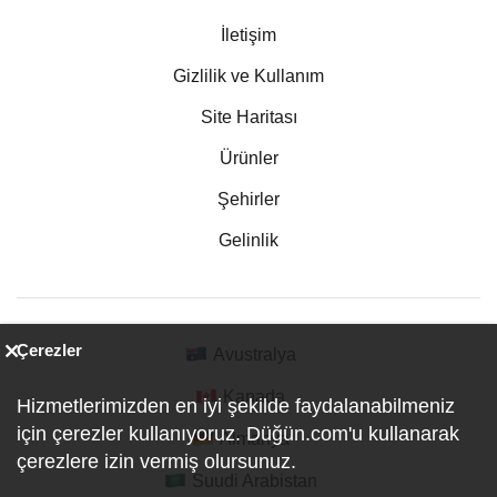
İletişim
Gizlilik ve Kullanım
Site Haritası
Ürünler
Şehirler
Gelinlik
Çerezler
Avustralya
Kanada
Hizmetlerimizden en iyi şekilde faydalanabilmeniz
için çerezler kullanıyoruz. Düğün.com'u kullanarak
Almanya
çerezlere izin vermiş olursunuz.
Suudi Arabistan