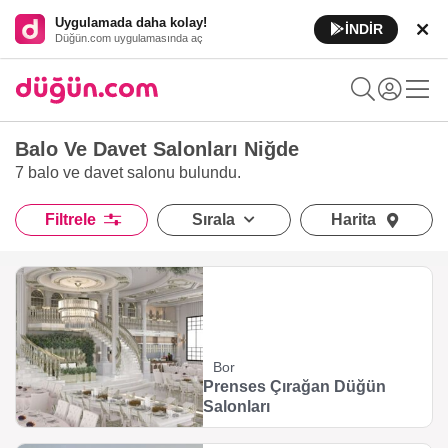
Uygulamada daha kolay!
İNDİR
Düğün.com uygulamasında aç
Balo Ve Davet Salonları Niğde
7 balo ve davet salonu
bulundu.
Filtrele
Sırala
Harita
Bor
Prenses Çırağan Düğün
Salonları