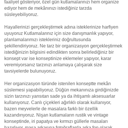
faaliyet gösteriyor, özel gün kutlamalarınızı hem organize
ediyor hem de mekânınızı istediğiniz tarzda
süsleyebiliyoruz.
Hayallerinizi gerçekleştirmek adına isteklerinize harfiyen
uyuyoruz Kutlamalarınız için size danışmanlık yapıyor,
planlamalarımızı istekleriniz doğrultusunda
şekillendiriyoruz. Ne tarz bir organizasyon gerçekleştirmek
istediğinizin bilgisini edindikten sonra belirlediğiniz bir
konsept var ise konseptinize eklemeler yapıyor, karar
veremiyorsanız tarzınızı anlamaya çalışarak size
tavsiyelerde bulunuyoruz.
Her organizasyon türünde istenilen konseptte mekân
süslemesi yapabiliyoruz. Düğün mekanınıza girdiğinizde
sizin tarzınızı yansıtan sade ya da ihtişamlı aksesuarlar
kullanıyoruz. Canlı çiçekleri ağırlıklı olarak kullanıyor,
bazen meyvelerle de masalara farklı bir özellik
kazandırıyoruz. Nişan kutlamaların rustik ve vintage
konseptinde, iri papatya ve kırmızı güllerle masaları
hazırlıyor, masa arkasına fotoğraflarda arka fon olarak