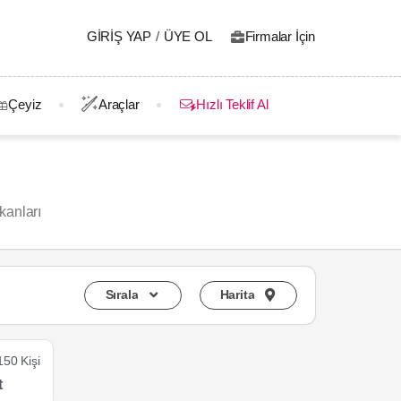
GIRIŞ YAP
/
ÜYE OL
Firmalar İçin
Çeyiz
Araçlar
Hızlı Teklif Al
kanları
Sırala
Harita
150 Kişi
t