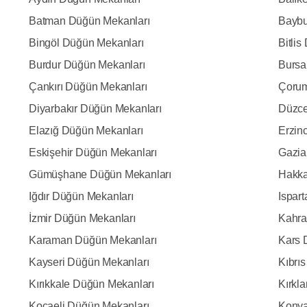
Batman Düğün Mekanları
Baybu
Bingöl Düğün Mekanları
Bitli
Burdur Düğün Mekanları
Bursa
Çankırı Düğün Mekanları
Çorum
Diyarbakır Düğün Mekanları
Düzce
Elazığ Düğün Mekanları
Erzin
Eskişehir Düğün Mekanları
Gazia
Gümüşhane Düğün Mekanları
Hakka
Iğdır Düğün Mekanları
Ispar
İzmir Düğün Mekanları
Kahra
Karaman Düğün Mekanları
Kars 
Kayseri Düğün Mekanları
Kıbrı
Kırıkkale Düğün Mekanları
Kırkl
Kocaeli Düğün Mekanları
Konya