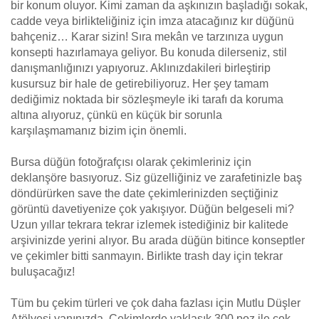
bir konum oluyor. Kimi zaman da aşkınızın başladığı sokak,
cadde veya birlikteliğiniz için imza atacağınız kır düğünü
bahçeniz… Karar sizin! Sıra mekân ve tarzınıza uygun
konsepti hazırlamaya geliyor. Bu konuda dilerseniz, stil
danışmanlığınızı yapıyoruz. Aklınızdakileri birleştirip
kusursuz bir hale de getirebiliyoruz. Her şey tamam
dediğimiz noktada bir sözleşmeyle iki tarafı da koruma
altına alıyoruz, çünkü en küçük bir sorunla
karşılaşmamanız bizim için önemli.
Bursa düğün fotoğrafçısı olarak çekimleriniz için
deklanşöre basıyoruz. Siz güzelliğiniz ve zarafetinizle baş
döndürürken save the date çekimlerinizden seçtiğiniz
görüntü davetiyenize çok yakışıyor. Düğün belgeseli mi?
Uzun yıllar tekrara tekrar izlemek istediğiniz bir kalitede
arşivinizde yerini alıyor. Bu arada düğün bitince konseptler
ve çekimler bitti sanmayın. Birlikte trash day için tekrar
buluşacağız!
Tüm bu çekim türleri ve çok daha fazlası için Mutlu Düşler
Atölyesi yanınızda. Çekimlerde yaklaşık 300 poz ile çok