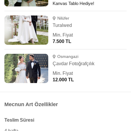
Kanvas Tablo Hediye!
Nilüfer
Turalwed
Min. Fiyat
7.500 TL
Osmangazi
Çavdar Fotoğrafçılık
Min. Fiyat
12.000 TL
Mecnun Art Özellikler
Teslim Süresi
4 hafta