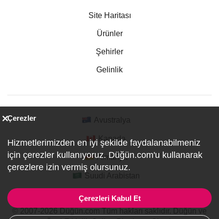
Site Haritası
Ürünler
Şehirler
Gelinlik
Çerezler
Avustralya
Kanada
Hizmetlerimizden en iyi şekilde faydalanabilmeniz
için çerezler kullanıyoruz. Düğün.com'u kullanarak
Almanya
çerezlere izin vermiş olursunuz.
Suudi Arabistan
Çerezleri Kabul Et
© 2007-2026 Düğün.com Tüm hakları saklıdır. Düğün ve