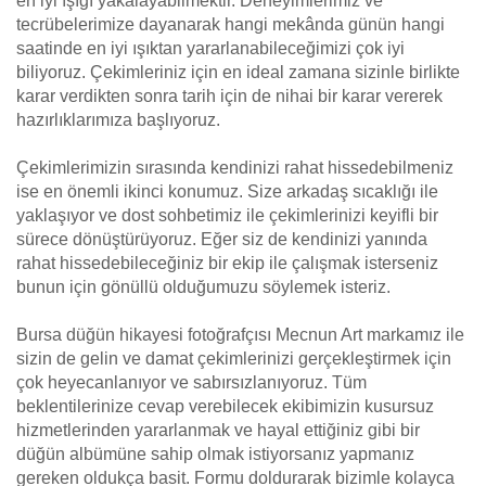
en iyi ışığı yakalayabilmektir. Deneyimlerimiz ve
tecrübelerimize dayanarak hangi mekânda günün hangi
saatinde en iyi ışıktan yararlanabileceğimizi çok iyi
biliyoruz. Çekimleriniz için en ideal zamana sizinle birlikte
karar verdikten sonra tarih için de nihai bir karar vererek
hazırlıklarımıza başlıyoruz.
Çekimlerimizin sırasında kendinizi rahat hissedebilmeniz
ise en önemli ikinci konumuz. Size arkadaş sıcaklığı ile
yaklaşıyor ve dost sohbetimiz ile çekimlerinizi keyifli bir
sürece dönüştürüyoruz. Eğer siz de kendinizi yanında
rahat hissedebileceğiniz bir ekip ile çalışmak isterseniz
bunun için gönüllü olduğumuzu söylemek isteriz.
Bursa düğün hikayesi fotoğrafçısı Mecnun Art markamız ile
sizin de gelin ve damat çekimlerinizi gerçekleştirmek için
çok heyecanlanıyor ve sabırsızlanıyoruz. Tüm
beklentilerinize cevap verebilecek ekibimizin kusursuz
hizmetlerinden yararlanmak ve hayal ettiğiniz gibi bir
düğün albümüne sahip olmak istiyorsanız yapmanız
gereken oldukça basit. Formu doldurarak bizimle kolayca