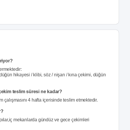
riyor?
ermektedir:
üğün hikayesi / klibi, söz / nişan / kına çekimi, düğün
çekim teslim süresi ne kadar?
m çalışmasını 4 hafta içerisinde teslim etmektedir.
r?
apılar,iç mekanlarda gündüz ve gece çekimleri