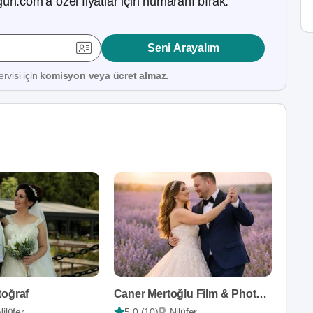
ün.com’a özel fiyatlar için numaranı bırak.
Seni Arayalım
rvisi için
komisyon veya ücret almaz.
toğraf
Caner Mertoğlu Film & Photography
Nilüfer
5,0 (10)
Nilüfer