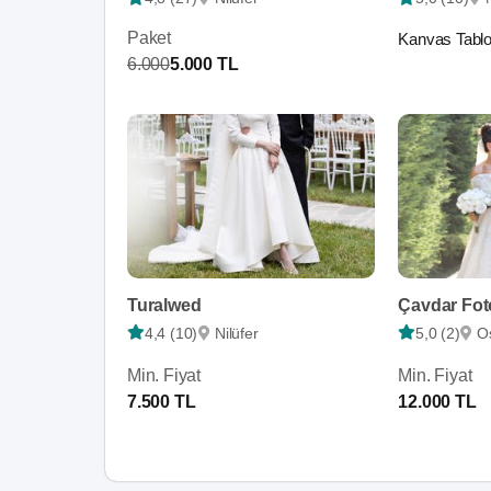
Paket
Kanvas Tablo
6.000
5.000 TL
Turalwed
Çavdar Foto
4,4 (10)
Nilüfer
5,0 (2)
O
Min. Fiyat
Min. Fiyat
7.500 TL
12.000 TL