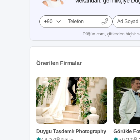
Mekandan, gelinlikçiye Düğ
Ad Soyad
Düğün.com, çiftlerden hiçbir se
Önerilen Firmalar
Duygu Taşdemir Photography
Görükle Fo
4,8 (27)
Nilüfer
5,0 (10)