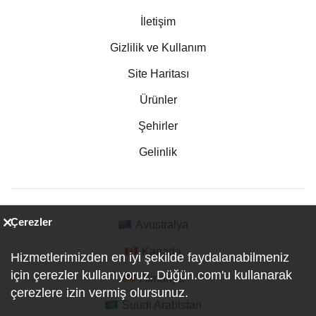
İletişim
Gizlilik ve Kullanım
Site Haritası
Ürünler
Şehirler
Gelinlik
Çerezler
Avustralya
Kanada
Hizmetlerimizden en iyi şekilde faydalanabilmeniz
için çerezler kullanıyoruz. Düğün.com'u kullanarak
Almanya
çerezlere izin vermiş olursunuz.
Suudi Arabistan