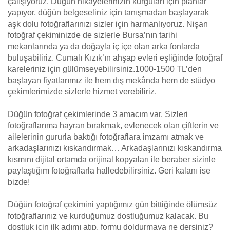
çalışıyoruz. Düğün hikayelerinizin kurguları için planlar
yapıyor, düğün belgeseliniz için tanışmadan başlayarak
aşk dolu fotoğraflarınızı sizler için harmanlıyoruz. Nişan
fotoğraf çekiminizde de sizlerle Bursa’nın tarihi
mekanlarında ya da doğayla iç içe olan arka fonlarda
buluşabiliriz. Cumalı Kızık’ın ahşap evleri eşliğinde fotoğraf
kareleriniz için gülümseyebilirsiniz.1000-1500 TL’den
başlayan fiyatlarımız ile hem dış mekânda hem de stüdyo
çekimlerimizde sizlerle hizmet verebiliriz.
Düğün fotoğraf çekimlerinde 3 amacım var. Sizleri
fotoğraflarıma hayran bırakmak, evlenecek olan çiftlerin ve
ailelerinin gururla baktığı fotoğraflara imzamı atmak ve
arkadaşlarınızı kıskandırmak… Arkadaşlarınızı kıskandırma
kısmını dijital ortamda orijinal kopyaları ile beraber sizinle
paylaştığım fotoğraflarla halledebilirsiniz. Geri kalanı ise
bizde!
Düğün fotoğraf çekimini yaptığımız gün bittiğinde ölümsüz
fotoğraflarınız ve kurduğumuz dostluğumuz kalacak. Bu
dostluk için ilk adımı atıp, formu doldurmaya ne dersiniz?