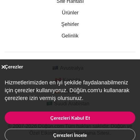
Site Haritası
Ürünler
Şehirler
Gelinlik
Çerezler
Avustralya
Kanada
Hizmetlerimizden en iyi şekilde faydalanabilmeniz
için çerezler kullanıyoruz. Düğün.com'u kullanarak
Almanya
çerezlere izin vermiş olursunuz.
Suudi Arabistan
Çerezleri Kabul Et
© 2007-2026 Düğün.com Tüm hakları saklıdır. Düğün ve
Özel Etkinlik Online Planlama Sitesi.
Çerezleri İncele
ref:DF1-1-0168