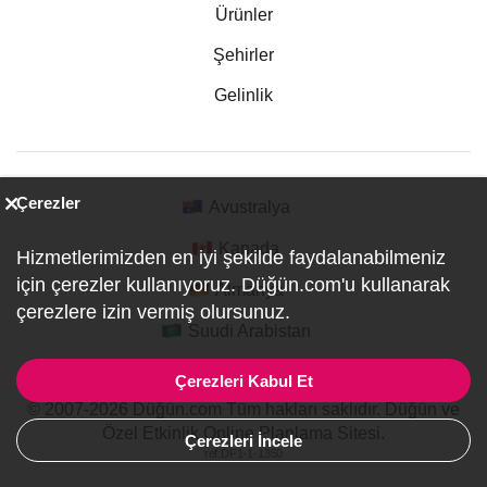
Ürünler
Şehirler
Gelinlik
Çerezler
Avustralya
Kanada
Hizmetlerimizden en iyi şekilde faydalanabilmeniz
için çerezler kullanıyoruz. Düğün.com'u kullanarak
Almanya
çerezlere izin vermiş olursunuz.
Suudi Arabistan
Çerezleri Kabul Et
© 2007-2026 Düğün.com Tüm hakları saklıdır. Düğün ve
Özel Etkinlik Online Planlama Sitesi.
Çerezleri İncele
ref:DF1-1-1350