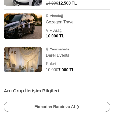
14.000
12.500 TL
Altındağ
Gezegen Travel
VIP Araç
10.000 TL
Yenimahalle
Derel Events
Paket
10.000
7.000 TL
Aru Grup İletişim Bilgileri
Firmadan Randevu Al