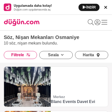
Uygulamada daha kolay!
İNDİR
Düğün.com uygulamasında aç
Söz, Nişan Mekanları Osmaniye
10 söz, nişan mekanı
bulundu.
Filtrele
Sırala
Harita
Merkez
Blanc Events Davet Evi