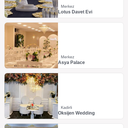
Merkez
Lotus Davet Evi
Merkez
Asya Palace
Kadirli
Oksijen Wedding