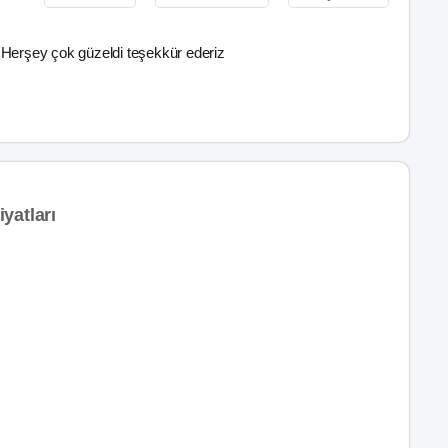
erşey çok güzeldi teşekkür ederiz
yatları