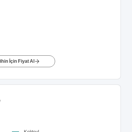
hin İçin Fiyat Al
e
Kokteyl