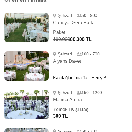
Önerilen Firmalar
Şehzadeler
50 - 900
Canuyar Sera Park
Paket
100.000
80.000 TL
Şehzadeler
100 - 700
Alyans Davet
Kazdağları'nda Tatil Hediye!
Şehzadeler
150 - 1200
Manisa Arena
Yemekli Kişi Başı
300 TL
Yunusemre
50 - 700