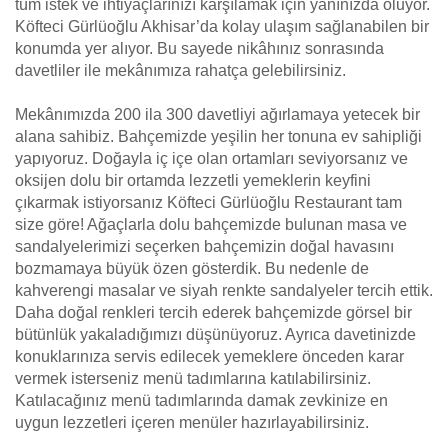
tüm istek ve ihtiyaçlarınızı karşılamak için yanınızda oluyor.
Köfteci Gürlüoğlu Akhisar’da kolay ulaşım sağlanabilen bir
konumda yer alıyor. Bu sayede nikâhınız sonrasında
davetliler ile mekânımıza rahatça gelebilirsiniz.
Mekânımızda 200 ila 300 davetliyi ağırlamaya yetecek bir
alana sahibiz. Bahçemizde yeşilin her tonuna ev sahipliği
yapıyoruz. Doğayla iç içe olan ortamları seviyorsanız ve
oksijen dolu bir ortamda lezzetli yemeklerin keyfini
çıkarmak istiyorsanız Köfteci Gürlüoğlu Restaurant tam
size göre! Ağaçlarla dolu bahçemizde bulunan masa ve
sandalyelerimizi seçerken bahçemizin doğal havasını
bozmamaya büyük özen gösterdik. Bu nedenle de
kahverengi masalar ve siyah renkte sandalyeler tercih ettik.
Daha doğal renkleri tercih ederek bahçemizde görsel bir
bütünlük yakaladığımızı düşünüyoruz. Ayrıca davetinizde
konuklarınıza servis edilecek yemeklere önceden karar
vermek isterseniz menü tadımlarına katılabilirsiniz.
Katılacağınız menü tadımlarında damak zevkinize en
uygun lezzetleri içeren menüler hazırlayabilirsiniz.