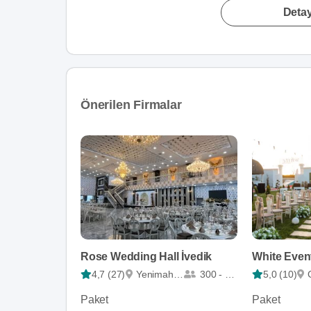
Detay
Önerilen Firmalar
Rose Wedding Hall İvedik
White Even
4,7 (27)
Yenimahalle
300 - 900
5,0 (10)
Paket
Paket