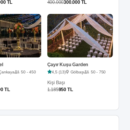
000 TL
400.000
300.000 TL
el
Çayır Kuşu Garden
Çankaya
50 - 450
4,5 (13)
Gölbaşı
50 - 750
Kişi Başı
00 TL
1.185
950 TL