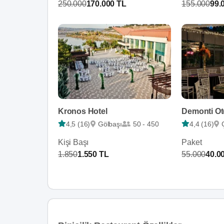
250.000
170.000 TL
155.000
99.
Kronos Hotel
Demonti Ot
4,5 (16)
Gölbaşı
50 - 450
4,4 (16)
Kişi Başı
Paket
1.850
1.550 TL
55.000
40.0