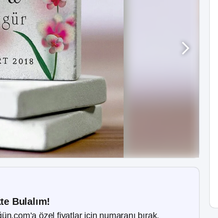
kte Bulalım!
ün.com’a özel fiyatlar için numaranı bırak.