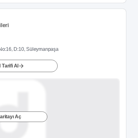
leri
 No:16, D:10, Süleymanpaşa
 Tarifi Al
aritayı Aç