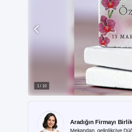
1 / 10
Aradığın Firmayı Birli
Mekandan, gelinlikçiye Düğ