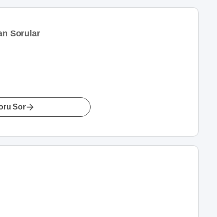
an Sorular
oru Sor