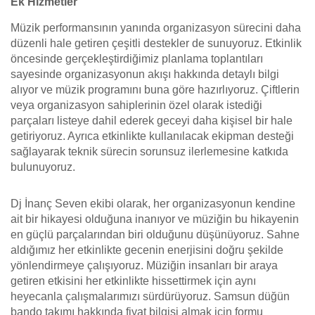
Ek Hizmetler
Müzik performansının yanında organizasyon sürecini daha
düzenli hale getiren çeşitli destekler de sunuyoruz. Etkinlik
öncesinde gerçekleştirdiğimiz planlama toplantıları
sayesinde organizasyonun akışı hakkında detaylı bilgi
alıyor ve müzik programını buna göre hazırlıyoruz. Çiftlerin
veya organizasyon sahiplerinin özel olarak istediği
parçaları listeye dahil ederek geceyi daha kişisel bir hale
getiriyoruz. Ayrıca etkinlikte kullanılacak ekipman desteği
sağlayarak teknik sürecin sorunsuz ilerlemesine katkıda
bulunuyoruz.
Dj İnanç Seven ekibi olarak, her organizasyonun kendine
ait bir hikayesi olduğuna inanıyor ve müziğin bu hikayenin
en güçlü parçalarından biri olduğunu düşünüyoruz. Sahne
aldığımız her etkinlikte gecenin enerjisini doğru şekilde
yönlendirmeye çalışıyoruz. Müziğin insanları bir araya
getiren etkisini her etkinlikte hissettirmek için aynı
heyecanla çalışmalarımızı sürdürüyoruz. Samsun düğün
bando takımı hakkında fiyat bilgisi almak için formu