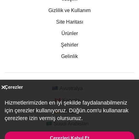
Gizlilik ve Kullanım
Site Haritası
Ürünler
Şehirler
Gelinlik
Çerezler
Avustralya
Kanada
Hizmetlerimizden en iyi şekilde faydalanabilmeniz
için çerezler kullanıyoruz. Düğün.com'u kullanarak
Almanya
çerezlere izin vermiş olursunuz.
Suudi Arabistan
Çerezleri Kabul Et