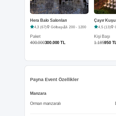
Hera Balo Salonları
Çayır Kuşu
4,3 (67)
Gölbaşı
200 - 1200
4,5 (13)
Paket
Kişi Başı
400.000
300.000 TL
1.185
950 T
Payna Event Özellikler
Manzara
Orman manzaralı