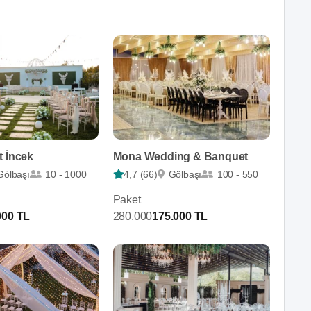
t İncek
Mona Wedding & Banquet
Gölbaşı
10 - 1000
4,7 (66)
Gölbaşı
100 - 550
Paket
000 TL
280.000
175.000 TL