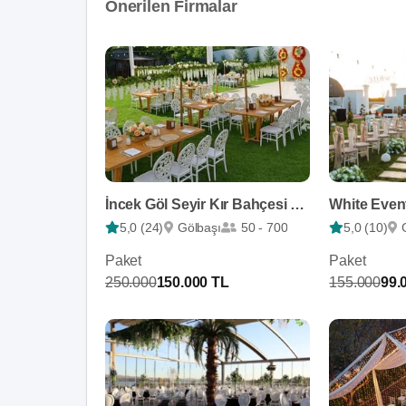
Önerilen Firmalar
İncek Göl Seyir Kır Bahçesi Havuzbaşı
White Even
5,0 (24)
Gölbaşı
50 - 700
5,0 (10)
Paket
Paket
250.000
150.000 TL
155.000
99.