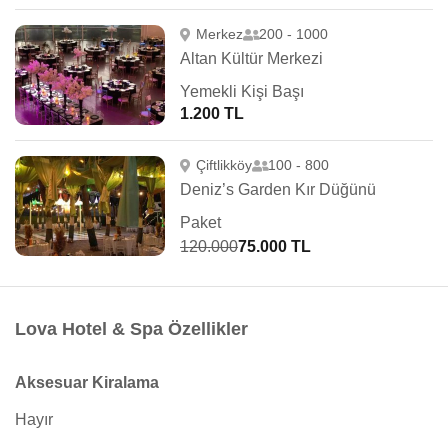
Merkez
200 - 1000
Altan Kültür Merkezi
Yemekli Kişi Başı
1.200 TL
Çiftlikköy
100 - 800
Deniz’s Garden Kır Düğünü
Paket
120.000
75.000 TL
Lova Hotel & Spa Özellikler
Aksesuar Kiralama
Hayır