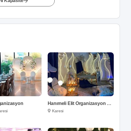
lı Kapasite
ganizasyon
Hanımeli Elit Organizasyon & Kaftan
aresi
Karesi