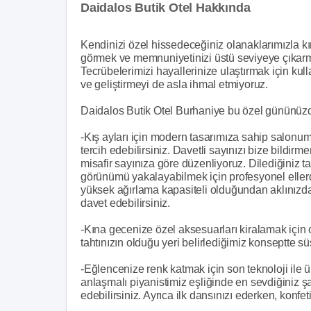
Daidalos Butik Otel Hakkında
Kendinizi özel hissedeceğiniz olanaklarımızla kı
görmek ve memnuniyetinizi üstü seviyeye çıkarmak
Tecrübelerimizi hayallerinize ulaştırmak için ku
ve geliştirmeyi de asla ihmal etmiyoruz.
Daidalos Butik Otel Burhaniye bu özel gününüzde
-Kış ayları için modern tasarımıza sahip salonum
tercih edebilirsiniz. Davetli sayınızı bize bild
misafir sayınıza göre düzenliyoruz. Dilediğiniz t
görünümü yakalayabilmek için profesyonel ellerd
yüksek ağırlama kapasiteli olduğundan aklınızda 
davet edebilirsiniz.
-Kına gecenize özel aksesuarları kiralamak için 
tahtınızın olduğu yeri belirlediğimiz konseptte sü
-Eğlencenize renk katmak için son teknoloji ile 
anlaşmalı piyanistimiz eşliğinde en sevdiğiniz şa
edebilirsiniz. Ayrıca ilk dansınızı ederken, konfe