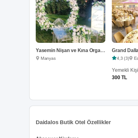
Yasemin Nişan ve Kına Organizasyon
Grand Dall
Manyas
4,3 (3)
E
Yemekli Kiş
300 TL
Daidalos Butik Otel Özellikler