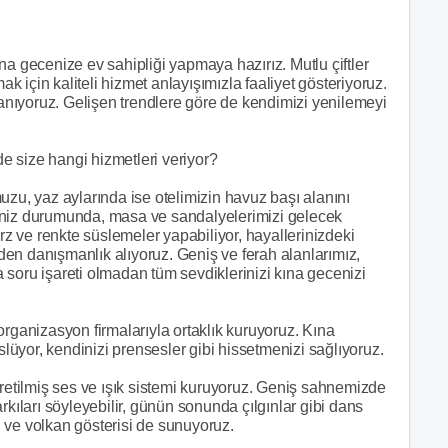
na gecenize ev sahipliği yapmaya hazırız. Mutlu çiftler
 için kaliteli hizmet anlayışımızla faaliyet gösteriyoruz.
llanıyoruz. Gelişen trendlere göre de kendimizi yenilemeyi
 size hangi hizmetleri veriyor?
uzu, yaz aylarında ise otelimizin havuz başı alanını
irmeniz durumunda, masa ve sandalyelerimizi gelecek
arz ve renkte süslemeler yapabiliyor, hayallerinizdeki
en danışmanlık alıyoruz. Geniş ve ferah alanlarımız,
soru işareti olmadan tüm sevdiklerinizi kına gecenizi
organizasyon firmalarıyla ortaklık kuruyoruz. Kına
slüyor, kendinizi prensesler gibi hissetmenizi sağlıyoruz.
üretilmiş ses ve ışık sistemi kuruyoruz. Geniş sahnemizde
rkıları söyleyebilir, günün sonunda çılgınlar gibi dans
ti ve volkan gösterisi de sunuyoruz.