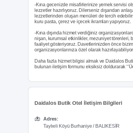
-Kına gecenizde misafirlerinize yemek servisi o
lezzetler hazırlıyoruz. Dilerseniz dışarıdan anla
lezzetlerinden oluşan menüleri de tercih edebil
kuru pasta, çerez ve içecek ikramları yapıyoruz.
-Kına dışında hizmet verdiğiniz organizasyonla
nişan, kurumsal etkinlikler, mezuniyet törenleri, 
faaliyet gösteriyoruz. Davetlerinizden önce bizim
organizasyonlarınıza özel olarak hazırlayabiliyo
Daha fazla hizmet bilgisi almak ve Daidalos Buti
bulunan iletişim formunu eksiksiz doldurarak ‘’Ücre
Daidalos Butik Otel İletişim Bilgileri
Adres:
Taylıeli Köyü Burhaniye / BALIKESİR