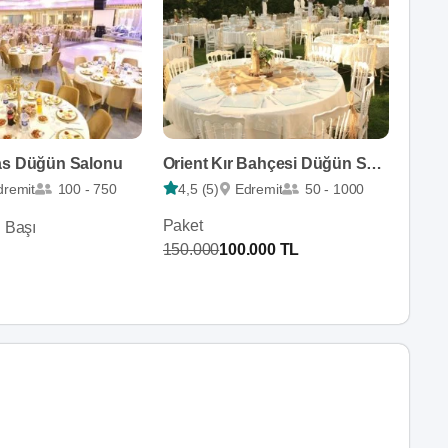
as Düğün Salonu
Orient Kır Bahçesi Düğün Salonları
dremit
100 - 750
4,5 (5)
Edremit
50 - 1000
Paket
i Başı
150.000
100.000 TL