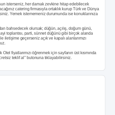
lsun isterseniz, her damak zevkine hitap edebilecek
şacağınız catering firmasıyla ortaklık kurup Türk ve Dünya
irsiniz. Yemek istememeniz durumunda ise konuklarınıza
rdan bahsedecek olursak; düğün, açılış, doğum günü,
bayi toplantısı, parti, sünnet düğünü gibi birçok alanda
le iletişime geçerseniz açık ve kapalı alanlarımızı
ruz.
k Otel fiyatlarımızı öğrenmek için sayfanın üst kısmında
tsiz teklif al’’ butonuna tıklayabilirsiniz.