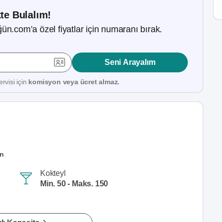
kte Bulalım!
ün.com’a özel fiyatlar için numaranı bırak.
Seni Arayalım
rvisi için
komisyon veya ücret almaz.
an
Kokteyl
Min. 50 - Maks. 150