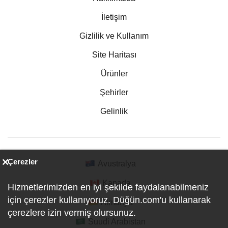
İletişim
Gizlilik ve Kullanım
Site Haritası
Ürünler
Şehirler
Gelinlik
Çerezler
Avustralya
Kanada
Hizmetlerimizden en iyi şekilde faydalanabilmeniz
için çerezler kullanıyoruz. Düğün.com'u kullanarak
Almanya
çerezlere izin vermiş olursunuz.
Suudi Arabistan