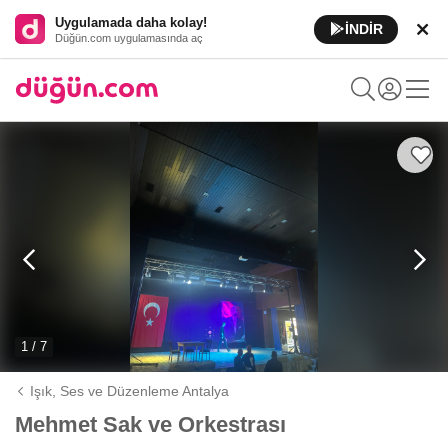
Uygulamada daha kolay!
İNDİR
Düğün.com uygulamasında aç
1 / 7
Işık, Ses ve Düzenleme Antalya
Mehmet Sak ve Orkestrası