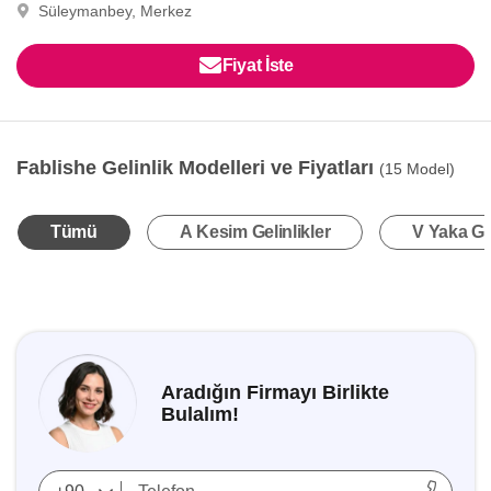
Süleymanbey, Merkez
Fiyat İste
Fablishe Gelinlik Modelleri ve Fiyatları
(15 Model)
Tümü
A Kesim Gelinlikler
V Yaka Gel
Aradığın Firmayı Birlikte
Bulalım!