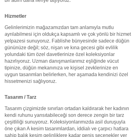
bir adım daha ileriye taşıyoruz.
Hizmetler
Gelinlerimizin mağazamızdan tam anlamıyla mutlu
ayrılabilmesi için oldukça kapsamlı ve çok yönlü bir hizmet
yelpazesi sunuyoruz. Fablishe bünyesinde sadece düğün
gününüze değil; söz, nişan ve kına gecesi gibi evlilik
yolundaki tüm özel davetlerinize özel koleksiyonlar
hazırlıyoruz. Uzman danışmanlarımız eşliğinde vücut
tipinize, düğün mekanınıza ve kişisel zevklerinize en
uygun tasarımları belirlerken, her aşamada kendinizi özel
hissetmenizi sağlıyoruz.
Tasarım / Tarz
Tasarım çizgimizde sınırları ortadan kaldırarak her kadının
kendi ruhunu yansıtabileceği son derece zengin bir tarz
çeşitliliği sunuyoruz. Koleksiyonlarımızda asil duruşuyla
öne çıkan A kesim tasarımlardan, iddialı ve çarpıcı hatlara
sahip balık kesim gelinliklere kadar geniş seçenekler yer