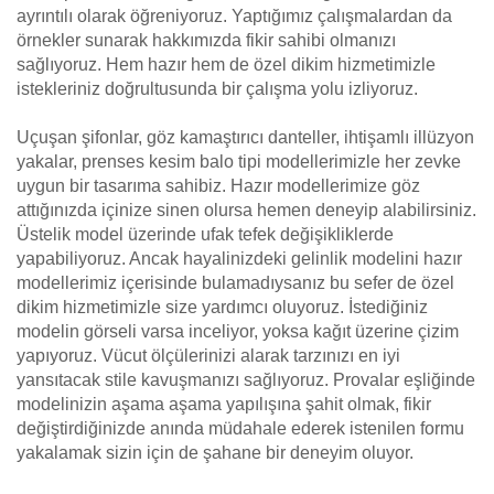
ayrıntılı olarak öğreniyoruz. Yaptığımız çalışmalardan da
örnekler sunarak hakkımızda fikir sahibi olmanızı
sağlıyoruz. Hem hazır hem de özel dikim hizmetimizle
istekleriniz doğrultusunda bir çalışma yolu izliyoruz.
Uçuşan şifonlar, göz kamaştırıcı danteller, ihtişamlı illüzyon
yakalar, prenses kesim balo tipi modellerimizle her zevke
uygun bir tasarıma sahibiz. Hazır modellerimize göz
attığınızda içinize sinen olursa hemen deneyip alabilirsiniz.
Üstelik model üzerinde ufak tefek değişikliklerde
yapabiliyoruz. Ancak hayalinizdeki gelinlik modelini hazır
modellerimiz içerisinde bulamadıysanız bu sefer de özel
dikim hizmetimizle size yardımcı oluyoruz. İstediğiniz
modelin görseli varsa inceliyor, yoksa kağıt üzerine çizim
yapıyoruz. Vücut ölçülerinizi alarak tarzınızı en iyi
yansıtacak stile kavuşmanızı sağlıyoruz. Provalar eşliğinde
modelinizin aşama aşama yapılışına şahit olmak, fikir
değiştirdiğinizde anında müdahale ederek istenilen formu
yakalamak sizin için de şahane bir deneyim oluyor.