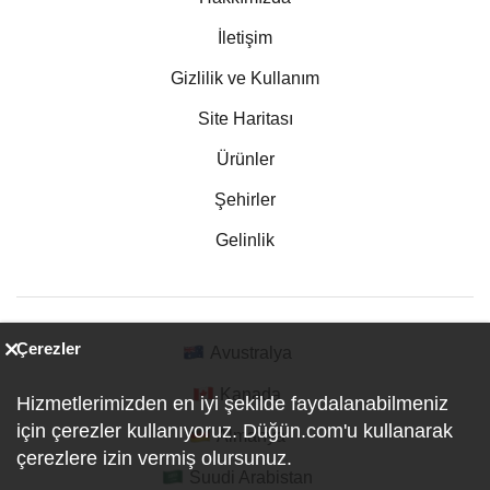
İletişim
Gizlilik ve Kullanım
Site Haritası
Ürünler
Şehirler
Gelinlik
Çerezler
Avustralya
Kanada
Hizmetlerimizden en iyi şekilde faydalanabilmeniz
için çerezler kullanıyoruz. Düğün.com'u kullanarak
Almanya
çerezlere izin vermiş olursunuz.
Suudi Arabistan