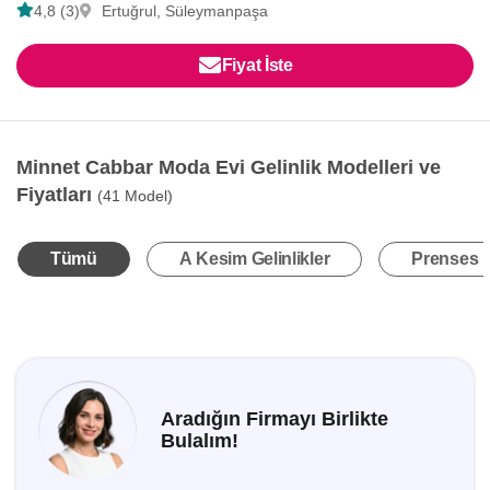
4,8 (3)
Ertuğrul, Süleymanpaşa
Fiyat İste
Minnet Cabbar Moda Evi Gelinlik Modelleri ve
Fiyatları
(41 Model)
Tümü
A Kesim Gelinlikler
Prenses K
Aradığın Firmayı Birlikte
Bulalım!