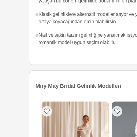
yakışan bu bohem gelinlikle doğallığını ön plana
Klasik gelinliklere alternatif modeller arıyor ve
ortaya koyacağından emin olabilirsin.
Naif ve sakin tarzını gelinliğine yansıtmak isti
romantik model uygun seçim olabilir.
Miry May Bridal Gelinlik Modelleri