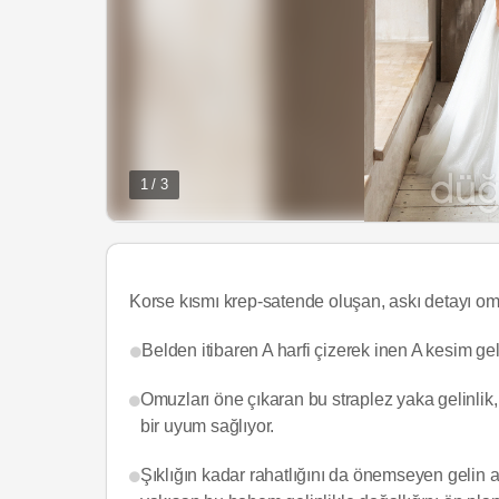
1 / 3
Korse kısmı krep-satende oluşan, askı detayı omu
Belden itibaren A harfi çizerek inen A kesim gelin
Omuzları öne çıkaran bu straplez yaka gelinlik, 
bir uyum sağlıyor.
Şıklığın kadar rahatlığını da önemseyen gelin a