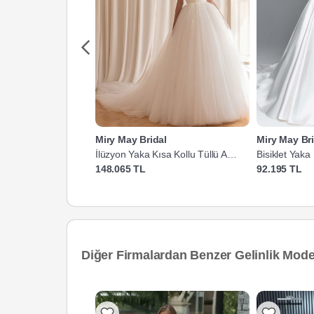
Miry May Bridal
Miry May Bri
İlüzyon Yaka Kısa Kollu Tüllü A
Bisiklet Yaka
Kesim Gelinlik
Gelinlik
148.065 TL
92.195 TL
Diğer Firmalardan Benzer Gelinlik Model