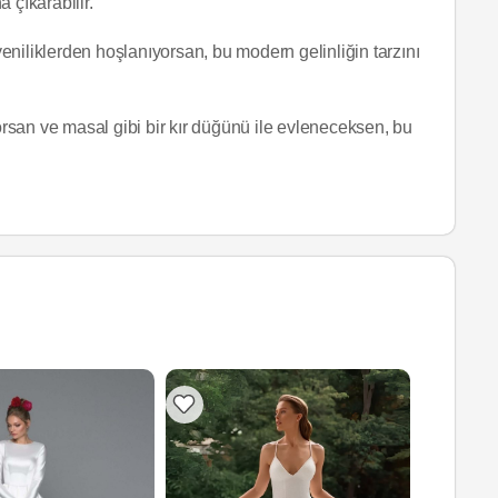
 çıkarabilir.
 yeniliklerden hoşlanıyorsan, bu modern gelinliğin tarzını
yorsan ve masal gibi bir kır düğünü ile evleneceksen, bu