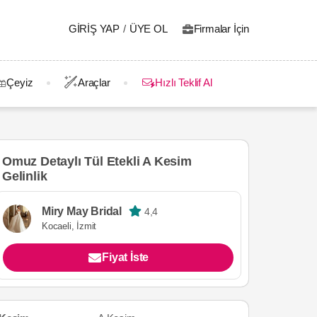
GIRIŞ YAP
/
ÜYE OL
Firmalar İçin
Çeyiz
Araçlar
Hızlı Teklif Al
Omuz Detaylı Tül Etekli A Kesim
Gelinlik
Miry May Bridal
4,4
Kocaeli, İzmit
Fiyat İste