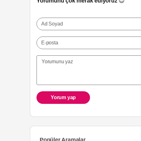
Yorumunu çok merak ediyoruz 😍
Ad Soyad
E-posta
Yorum yap
Popüler Aramalar