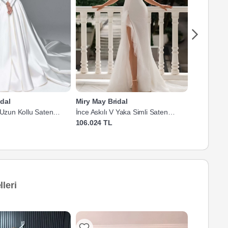
dal
Miry May Bridal
Miry May B
 Uzun Kollu Saten
İnce Askılı V Yaka Simli Saten
V Yaka Düş
Yırtmaçlı Balık Kesim Gelinlik
Uzun Kollu 
106.024 TL
109.481 T
leri