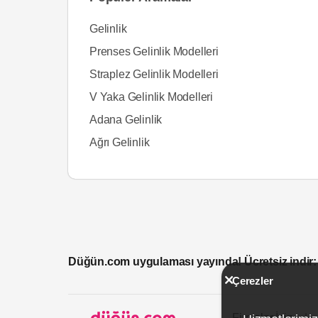
Gelinlik
Prenses Gelinlik Modelleri
Straplez Gelinlik Modelleri
V Yaka Gelinlik Modelleri
Adana Gelinlik
Ağrı Gelinlik
Düğün.com uygulaması yayında! Ücretsiz indir:
Çerezler
Firmalar İçin