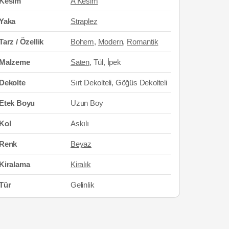
Kesim
A Kesim
Yaka
Straplez
Tarz / Özellik
Bohem
,
Modern
,
Romantik
Malzeme
Saten
, Tül, İpek
Dekolte
Sırt Dekolteli, Göğüs Dekolteli
Etek Boyu
Uzun Boy
Kol
Askılı
Renk
Beyaz
Kiralama
Kiralık
Tür
Gelinlik