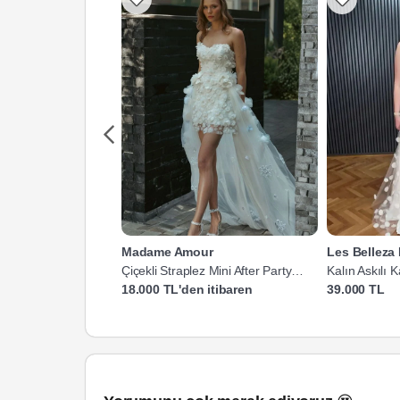
Madame Amour
Les Belleza
Çiçekli Straplez Mini After Party
Kalın Askılı 
Gelinliği
18.000 TL'den itibaren
39.000 TL