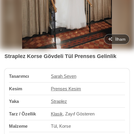
İlham
Straplez Korse Gövdeli Tül Prenses Gelinlik
Tasarımcı
Sarah Seven
Kesim
Prenses Kesim
Yaka
Straplez
Tarz / Özellik
Klasik
, Zayıf Gösteren
Malzeme
Tül, Korse