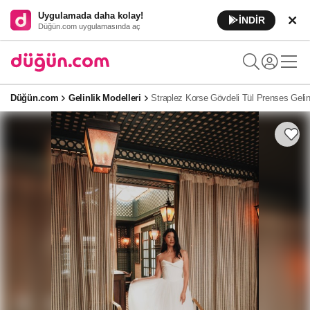
Uygulamada daha kolay!
İNDİR
Düğün.com uygulamasında aç
Düğün.com
Gelinlik Modelleri
Straplez Korse Gövdeli Tül Prenses Gelin