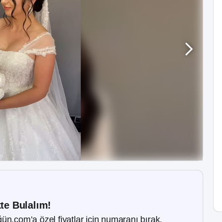
kte Bulalım!
ün.com’a özel fiyatlar için numaranı bırak.