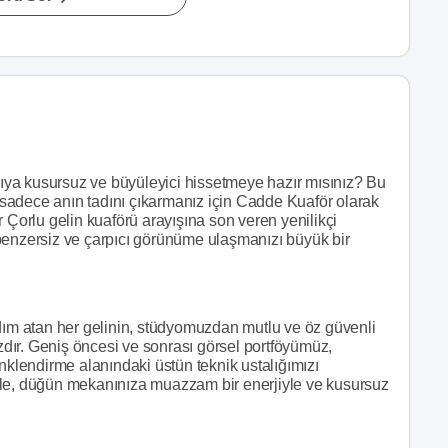
ya kusursuz ve büyüleyici hissetmeye hazır mısınız? Bu
p sadece anın tadını çıkarmanız için Cadde Kuaför olarak
 Çorlu gelin kuaförü arayışına son veren yenilikçi
benzersiz ve çarpıcı görünüme ulaşmanızı büyük bir
adım atan her gelinin, stüdyomuzdan mutlu ve öz güvenli
dır. Geniş öncesi ve sonrası görsel portföyümüz,
 renklendirme alanındaki üstün teknik ustalığımızı
zle, düğün mekanınıza muazzam bir enerjiyle ve kusursuz