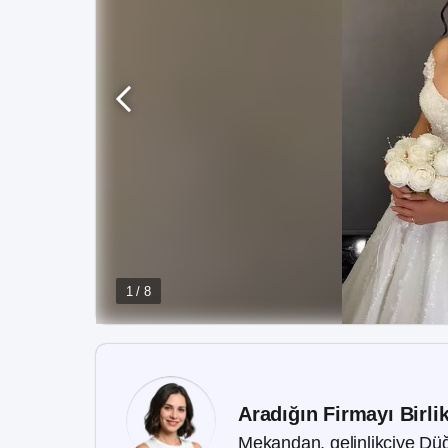
1 / 8
Aradığın Firmayı Birli
Mekandan, gelinlikçiye Düğ