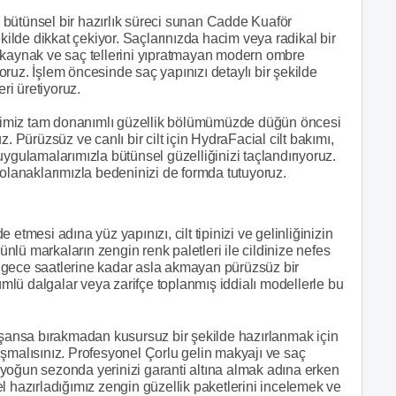
bütünsel bir hazırlık süreci sunan Cadde Kuaför
ekilde dikkat çekiyor. Saçlarınızda hacim veya radikal bir
 kaynak ve saç tellerini yıpratmayan modern ombre
ıyoruz. İşlem öncesinde saç yapınızı detaylı bir şekilde
i üretiyoruz.
tiğimiz tam donanımlı güzellik bölümümüzde düğün öncesi
ruz. Pürüzsüz ve canlı bir cilt için HydraFacial cilt bakımı,
k uygulamalarımızla bütünsel güzelliğinizi taçlandırıyoruz.
 olanaklarımızla bedeninizi de formda tutuyoruz.
etmesi adına yüz yapınızı, cilt tipinizi ve gelinliğinizin
 ünlü markaların zengin renk paletleri ile cildinize nefes
ve gece saatlerine kadar asla akmayan pürüzsüz bir
lü dalgalar veya zarifçe toplanmış iddialı modellerle bu
ı şansa bırakmadan kusursuz bir şekilde hazırlanmak için
şmalısınız. Profesyonel Çorlu gelin makyajı ve saç
yoğun sezonda yerinizi garanti altına almak adına erken
l hazırladığımız zengin güzellik paketlerini incelemek ve