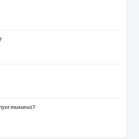
?
eriyor musunuz?