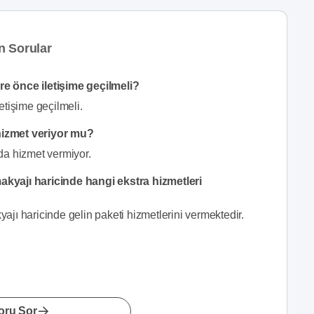
n Sorular
e önce iletişime geçilmeli?
etişime geçilmeli.
hizmet veriyor mu?
da hizmet vermiyor.
kyajı haricinde hangi ekstra hizmetleri
jı haricinde gelin paketi hizmetlerini vermektedir.
oru Sor