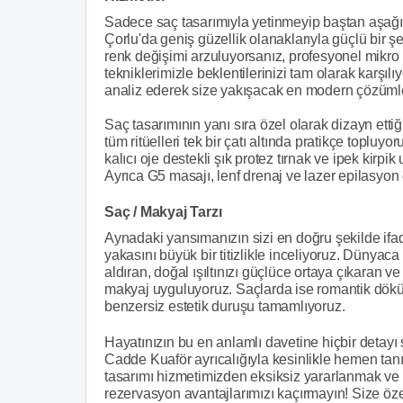
Sadece saç tasarımıyla yetinmeyip baştan aşağı 
Çorlu'da geniş güzellik olanaklarıyla güçlü bir ş
renk değişimi arzuluyorsanız, profesyonel mikro
tekniklerimizle beklentilerinizi tam olarak karşıl
analiz ederek size yakışacak en modern çözümler
Saç tasarımının yanı sıra özel olarak dizayn et
tüm ritüelleri tek bir çatı altında pratikçe topluyo
kalıcı oje destekli şık protez tırnak ve ipek kirpi
Ayrıca G5 masajı, lenf drenaj ve lazer epilasyon
Saç / Makyaj Tarzı
Aynadaki yansımanızın sizi en doğru şekilde ifade 
yakasını büyük bir titizlikle inceliyoruz. Dünyaca
aldıran, doğal ışıltınızı güçlüce ortaya çıkaran 
makyaj uyguluyoruz. Saçlarda ise romantik döküm
benzersiz estetik duruşu tamamlıyoruz.
Hayatınızın bu en anlamlı davetine hiçbir detay
Cadde Kuaför ayrıcalığıyla kesinlikle hemen tanı
tasarımı hizmetimizden eksiksiz yararlanmak ve 
rezervasyon avantajlarımızı kaçırmayın! Size öze