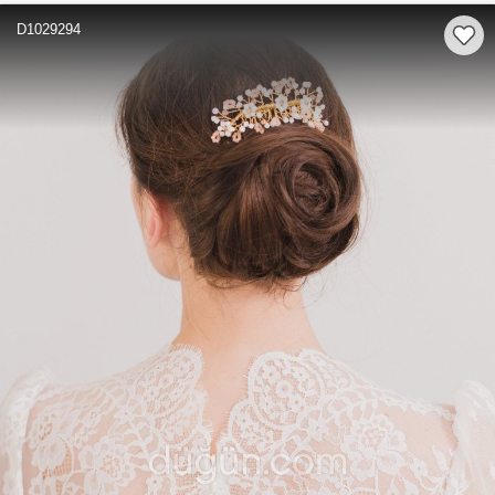
D1029294