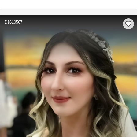
D1610567