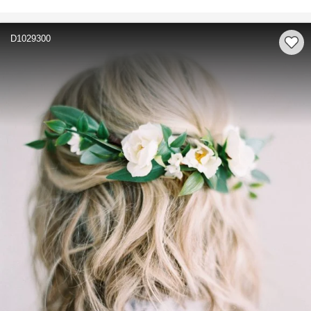
D1029300